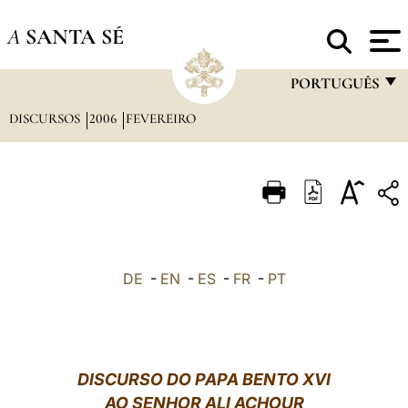
A
SANTA SÉ
PORTUGUÊS
DISCURSOS
2006
FEVEREIRO
FRANÇAIS
ENGLISH
ITALIANO
PORTUGUÊS
ESPAÑOL
DE
-
EN
-
ES
-
FR
-
PT
DEUTSCH
POLSKI
العربيّة
DISCURSO DO PAPA BENTO XVI
AO SENHOR ALI ACHOUR
中文