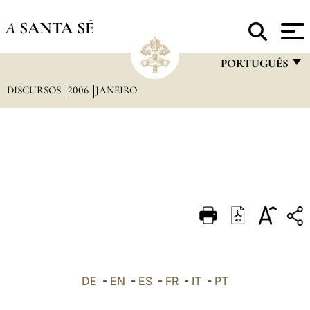
A
SANTA SÉ
PORTUGUÊS
DISCURSOS
2006
JANEIRO
FRANÇAIS
ENGLISH
ITALIANO
PORTUGUÊS
ESPAÑOL
DEUTSCH
POLSKI
العربيّة
DE
-
EN
-
ES
-
FR
-
IT
-
PT
中文