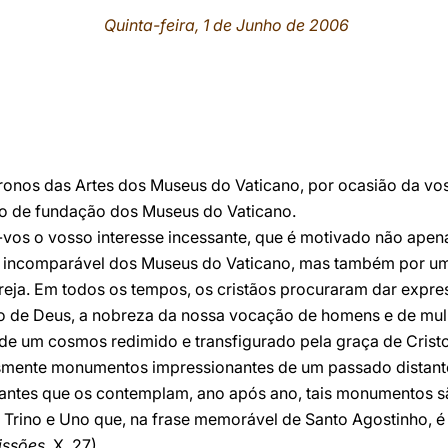
Quinta-feira, 1 de Junho de 2006
atronos das Artes dos Museus do Vaticano, por ocasião da v
io de fundação dos Museus do Vaticano.
s o vosso interesse incessante, que é motivado não apena
o incomparável dos Museus do Vaticano, mas também por 
eja. Em todos os tempos, os cristãos procuraram dar expres
o de Deus, a nobreza da nossa vocação de homens e de mul
e um cosmos redimido e transfigurado pela graça de Cristo.
mente monumentos impressionantes de um passado distante.
itantes que os contemplam, ano após ano, tais monumentos 
us Trino e Uno que, na frase memorável de Santo Agostinho,
issões,
X, 27).