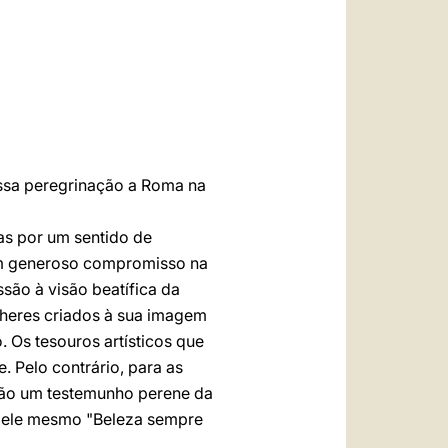
العربيّة
中文
LATINE
ossa peregrinação a Roma na
s por um sentido de
um generoso compromisso na
são à visão beatífica da
heres criados à sua imagem
 Os tesouros artísticos que
 Pelo contrário, para as
são um testemunho perene da
 é ele mesmo "Beleza sempre