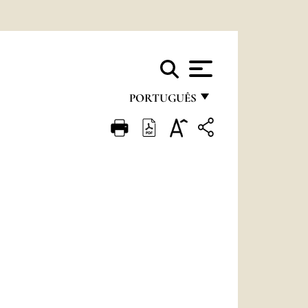
PORTUGUÊS
FRANÇAIS
ENGLISH
ITALIANO
PORTUGUÊS
ESPAÑOL
DEUTSCH
POLSKI