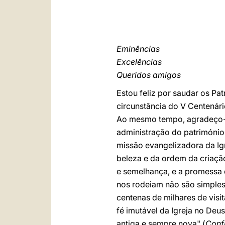
Eminências
Excelências
Queridos amigos
Estou feliz por saudar os P
circunstância do V Centenár
Ao mesmo tempo, agradeço-vo
administração do patrimóni
missão evangelizadora da Igr
beleza e da ordem da criaçã
e semelhança, e a promessa d
nos rodeiam não são simples
centenas de milhares de vis
fé imutável da Igreja no De
antiga e sempre nova" (
Conf