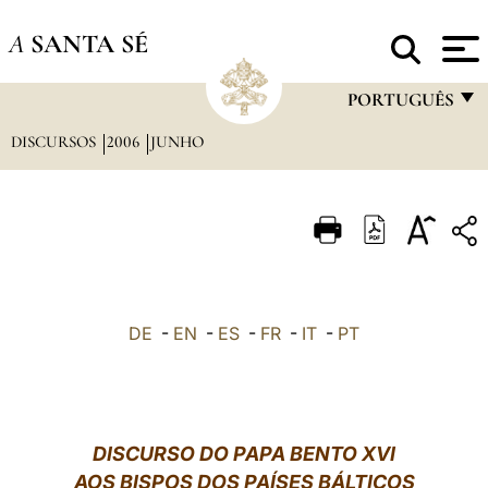
A
SANTA SÉ
PORTUGUÊS
DISCURSOS
2006
JUNHO
FRANÇAIS
ENGLISH
ITALIANO
PORTUGUÊS
ESPAÑOL
DE
-
EN
-
ES
-
FR
-
IT
-
PT
DEUTSCH
POLSKI
العربيّة
DISCURSO DO PAPA BENTO XVI
AOS BISPOS DOS PAÍSES BÁLTICOS
中文