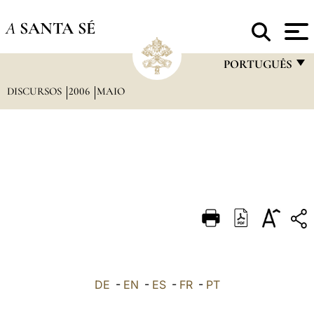
A
SANTA SÉ
PORTUGUÊS
DISCURSOS
2006
MAIO
FRANÇAIS
ENGLISH
ITALIANO
PORTUGUÊS
ESPAÑOL
DEUTSCH
POLSKI
العربيّة
DE
-
EN
-
ES
-
FR
-
PT
中文