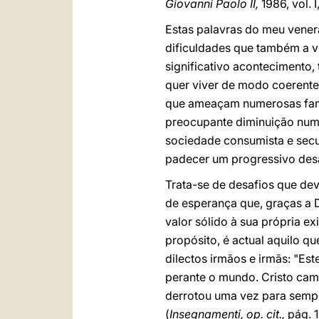
Giovanni Paolo II,
1986, vol. 
Estas palavras do meu vener
dificuldades que também a v
significativo acontecimento
quer viver de modo coerente 
que ameaçam numerosas famíl
preocupante diminuição num
sociedade consumista e secu
padecer um progressivo desape
Trata-se de desafios que de
de esperança que, graças a 
valor sólido à sua própria e
propósito, é actual aquilo qu
dilectos irmãos e irmãs: "Est
perante o mundo. Cristo cam
derrotou uma vez para sempr
(
Insegnamenti, op. cit.,
pág. 