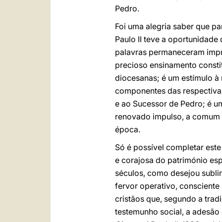
Pedro.
Foi uma alegria saber que p
Paulo II teve a oportunidade
palavras permaneceram impre
precioso ensinamento consti
diocesanas; é um estímulo à
componentes das respectivas 
e ao Sucessor de Pedro; é 
renovado impulso, a comum 
época.
Só é possível completar est
e corajosa do património es
séculos, como desejou subli
fervor operativo, conscient
cristãos que, segundo a trad
testemunho social, a adesão 