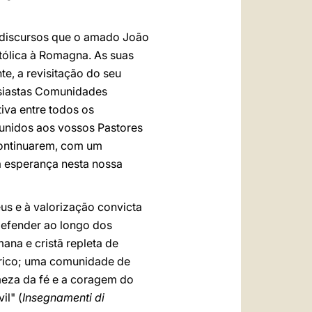
s discursos que o amado João
stólica à Romagna. As suas
e, a revisitação do seu
usiastas Comunidades
iva entre todos os
 unidos aos vossos Pastores
continuarem, com um
 esperança nesta nossa
us e à valorização convicta
defender ao longo dos
na e cristã repleta de
órico; uma comunidade de
meza da fé e a coragem do
il" (
Insegnamenti di