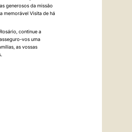
stas generosos da missão
la memorável Visita de há
osário, continue a
z, asseguro-vos uma
mílias, as vossas
.