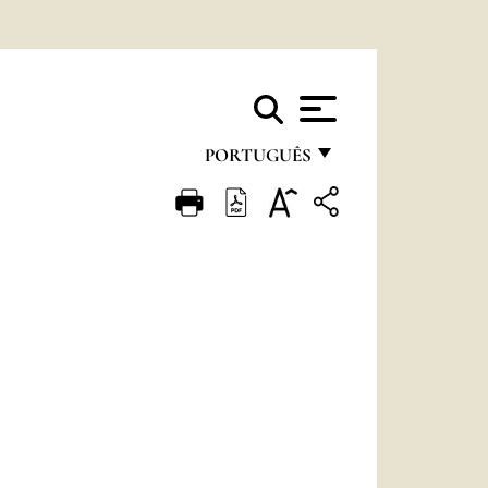
PORTUGUÊS
FRANÇAIS
ENGLISH
ITALIANO
PORTUGUÊS
ESPAÑOL
DEUTSCH
POLSKI