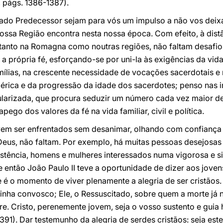
I, págs. 1386-1387).
ado Predecessor sejam para vós um impulso a não vos deix
ossa Região encontra nesta nossa época. Com efeito, à dist
, tanto na Romagna como noutras regiões, não faltam desaf
a própria fé, esforçando-se por uni-la às exigências da vida
ias, na crescente necessidade de vocações sacerdotais e r
érica e da progressão da idade dos sacerdotes; penso nas
larizada, que procura seduzir um número cada vez maior de
go dos valores da fé na vida familiar, civil e política.
vem ser enfrentados sem desanimar, olhando com confiança
Deus, não faltam. Por exemplo, há muitas pessoas desejosa
xistência, homens e mulheres interessados numa vigorosa e si
e então João Paulo II teve a oportunidade de dizer aos jovens
e é o momento de viver plenamente a alegria de ser cristãos.
inha convosco; Ele, o Ressuscitado, sobre quem a morte já 
e. Cristo, perenemente jovem, seja o vosso sustento e guia
1391). Dar testemunho da alegria de serdes cristãos: seja es