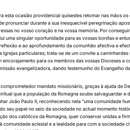
ara esta ocasião providencial quisestes retomar nas mãos o
 de pronunciar durante a sua inesquecível peregrinação apo
ssas no vosso coração e na vossa memória. Por conseguint
tui uma singular oportunidade para as vossas bonitas e ent
 reflexão e ao aprofundamento da comunhão afectiva e efect
Igrejas particulares; trata-se de um convite a caminhardes
um encorajamento para os membros das vossas Dioceses a 
missão evangelizadora, dando testemunho do Evangelho da
e comprometedor mandato missionário, graças à ajuda de De
piritual que a população da Romagna soube salvaguardar e 
nhar João Paulo II, reconhecendo nela "uma comunidade huma
e do seu papel no seio da sociedade no actual momento hist
ição dos católicos da Romagna, quer conservar unidas a fir
à comunidade eclesial e a lealdade para com a sociedade civ