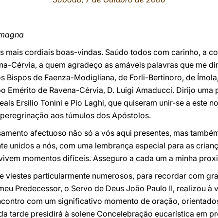
omagna
s mais cordiais boas-vindas. Saúdo todos com carinho, a c
na-Cérvia, a quem agradeço as amáveis palavras que me di
 Bispos de Faenza-Modigliana, de Forli-Bertinoro, de Ímola
 Emérito de Ravena-Cérvia, D. Luigi Amaducci. Dirijo uma p
is Ersilio Tonini e Pio Laghi, que quiseram unir-se a este 
peregrinação aos túmulos dos Apóstolos.
nsamento afectuoso não só a vós aqui presentes, mas també
te unidos a nós, com uma lembrança especial para as crianças
vivem momentos difíceis. Asseguro a cada um a minha proxi
e viestes particularmente numerosos, para recordar com grati
meu Predecessor, o Servo de Deus João Paulo II, realizou à
ncontro com um significativo momento de oração, orientado
 da tarde presidirá à solene Concelebração eucarística em p