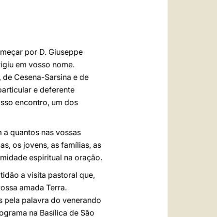
العربيّة
中文
LATINE
omeçar por D. Giuseppe
rigiu em vosso nome.
, de Cesena-Sarsina e de
articular e deferente
nosso encontro, um dos
m a quantos nas vossas
, os jovens, as famílias, as
midade espiritual na oração.
dão a visita pastoral que,
 vossa amada Terra.
s pela palavra do venerando
rograma na Basílica de São