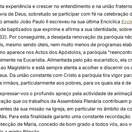
ta experiência e crescer no entendimento e na união fratern
ra de Deus, sobretudo se participar com fé na celebração d
 o amado João Paulo II escreveu na sua última Encíclica
Eccl
e baptizados que exprime e afirma a sua identidade, sobre
n. 32). Por conseguinte, a desejada renovação da paróquia n
rais, mesmo sendo úteis, nem muito menos de programas elab
mo aparece nos Actos dos Apóstolos, a paróquia "reencontr
lmente na Eucaristia. Alimentada pelo pão eucarístico, ela 
ao Magistério e está sempre atenta a acolher e discernir os
eus. Da união constante com Cristo a paróquia tira vigor p
 irmãos, particularmente aos pobres, para os quais ela é de 
xpressar-vos o profundo apreço pela actividade de animaçã
ção que os trabalhos da Assembleia Plenária contribuam par
ntes da sua missão na Igreja, em particular no âmbito da c
istãs. Para esta finalidade garanto uma constante recordação
tecção de Maria, concedo de bom grado a todos vós, aos vo
is a minha Bênção.