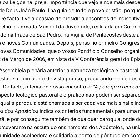
a os Leigos na Igreja; importância que vejo ainda mais des
e Deus João Paulo II na guia de todo o povo cristão, porqu
 facto, tive a ocasião de presidir a encontros de indiscutív
lho: a Jornada Mundial da Juventude, realizada em Colóni
do na Praça de São Pedro, na Vigília de Pentecostes deste 
s e novas Comunidades. Depois, penso no primeiro Congres
 novas Comunidades, que o vosso Pontifício Conselho orga
 de Março de 2006, em vista da V Conferência geral do Epi
ssembleia plenária anterior a natureza teológica e pastora
uestão sob um ponto de vista prático, procurando elementos 
. De facto, o tema do vosso encontro é:
"A paróquia reencon
aspecto teológico pastoral e o prático não podem ser separad
qual a paróquia está chamada a ser cada vez mais sinal e i
os dos Apóstolos
indica os critérios fundamentais para uma
tã, e por conseguinte também de qualquer paróquia, onde d
severante na escuta do ensinamento dos Apóstolos, na uniã
unidade acolhedora e solidária a ponto de pôr tudo em comum