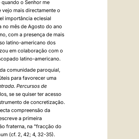
de quando o Senhor me
e vejo mais directamente o
el importância eclesial
a no mês de Agosto do ano
ano, com a presença de mais
so latino-americano dos
nizou em colaboração com o
scopado latino-americano.
l da comunidade paroquial,
úteis para favorecer uma
trada. Percursos de
os, se se quiser ter acesso
nstrumento de concretização.
 recta compreensão da
escreve a primeira
o fraterna, na "fracção do
 (cf. 2, 42; 4, 32-35).