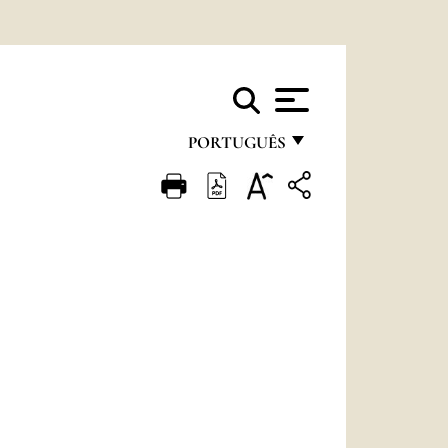
PORTUGUÊS
FRANÇAIS
ENGLISH
ITALIANO
PORTUGUÊS
ESPAÑOL
DEUTSCH
POLSKI