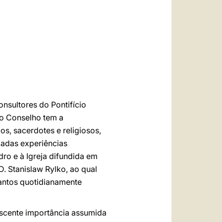
العربيّة
中文
LATINE
nsultores do Pontifício
io Conselho tem a
os, sacerdotes e religiosos,
riadas experiências
ro e à Igreja difundida em
. Stanislaw Rylko, ao qual
uantos quotidianamente
escente importância assumida