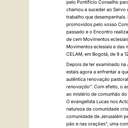
pelo Pontifício Conselho par
chamou a suceder ao Servo d
trabalho que desempenhais. De
promovidos pelo vosso Conse
passado e o Encontro realiza
de cem Movimentos eclesiai
Movimentos eclesiais e das
CELAM, em Bogotá, de 9 a 12
Depois de ter examinado na A
estais agora a enfrentar a q
autêntica renovação pastoral
renovação"
. Com efeito, o 
ao mistério de comunhão do 
O evangelista Lucas nos
Act
natureza da comunidade cris
comunidade de Jerusalém per
pão e nas orações", uma com