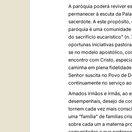
A paróquia poderá reviver es
permanecer à escuta da Palav
sacerdote. A este propósito,
paróquia é uma comunidade d
do sacrifício eucarístico" (
oportunas iniciativas pasto
se no modelo apostólico, co
encontro com Cristo, especia
caminha em plena fidelidade 
Senhor suscita no Povo de D
continuamente no serviço aos
Amados irmãos e irmãs, ao e
desempenhais, desejo de cora
tornem cada vez mais conscie
uma "família" de famílias cr
sobre cada um a materna pro
comunidades a que pertence