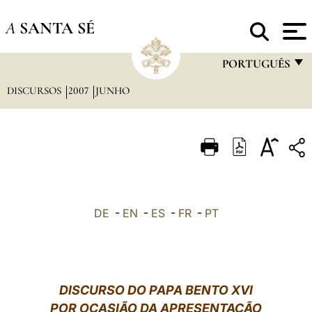
A
SANTA SÉ
PORTUGUÊS
DISCURSOS
2007
JUNHO
FRANÇAIS
ENGLISH
ITALIANO
PORTUGUÊS
ESPAÑOL
DE
-
EN
-
ES
-
FR
-
PT
DEUTSCH
POLSKI
العربيّة
DISCURSO DO PAPA BENTO XVI
POR OCASIÃO DA APRESENTAÇÃO
中文