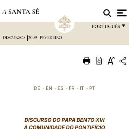
A
SANTA SÉ
PORTUGUÊS
DISCURSOS
2009
FEVEREIRO
FRANÇAIS
ENGLISH
ITALIANO
PORTUGUÊS
ESPAÑOL
DE
-
EN
-
ES
-
FR
-
IT
-
PT
DEUTSCH
POLSKI
العربيّة
DISCURSO DO PAPA BENTO XVI
À COMUNIDADE DO PONTIFÍCIO
中文