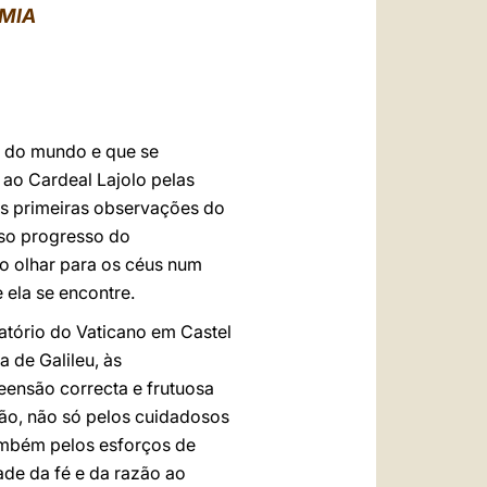
العربيّة
MIA
中文
LATINE
es do mundo e que se
ao Cardeal Lajolo pelas
as primeiras observações do
nso progresso do
so olhar para os céus num
ela se encontre.
tório do Vaticano em Castel
a de Galileu, às
eensão correcta e frutuosa
idão, não só pelos cuidadosos
ambém pelos esforços de
de da fé e da razão ao