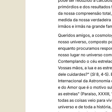
pode ser reduzido a cálculos
primórdios e dos resultados
da nossa compreensão total, 
medida da nossa verdadeira 
irmãos e irmãs na grande fa
Queridos amigos, a cosmolo
nosso universo, composto por
enquanto procuramos respond
nosso lugar no universo com
Contemplando o céu estrelad
Vossas mãos, a lua e as estr
dele cuidardes?" (
Sl
8, 4-5).
Internacional da Astronomia
e do Amor que é o motivo sub
as estrelas" (Paraíso, XXXII
todas as coisas veio para v
universo e de toda a históri