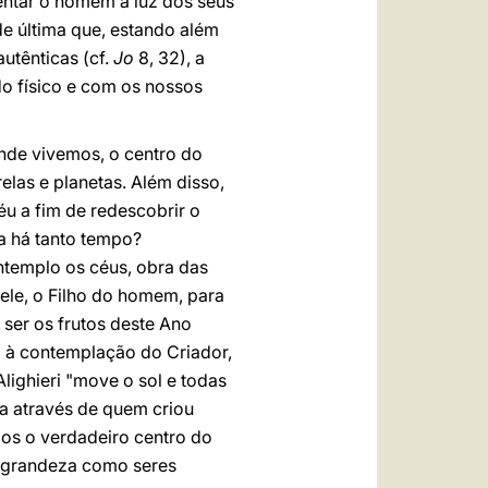
ientar o homem à luz dos seus
e última que, estando além
utênticas (cf.
Jo
8, 32), a
o físico e com os nossos
nde vivemos, o centro do
las e planetas. Além disso,
u a fim de redescobrir o
a há tanto tempo?
ntemplo os céus, obra das
ele, o Filho do homem, para
ser os frutos deste Ano
 à contemplação do Criador,
lighieri "move o sol e todas
ra através de quem criou
mos o verdadeiro centro do
sa grandeza como seres