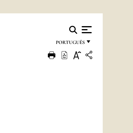
PORTUGUÊS
FRANÇAIS
ENGLISH
ITALIANO
PORTUGUÊS
ESPAÑOL
DEUTSCH
POLSKI