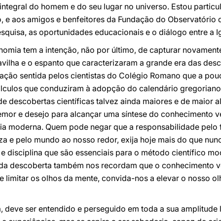
ntegral do homem e do seu lugar no universo. Estou particu
o, e aos amigos e benfeitores da Fundação do Observatório 
quisa, as oportunidades educacionais e o diálogo entre a I
nomia tem a intenção, não por último, de capturar novament
vilha e o espanto que caracterizaram a grande era das desc
tação sentida pelos cientistas do Colégio Romano que a pou
álculos que conduziram à adopção do calendário gregorian
de descobertas científicas talvez ainda maiores e de maior a
emor e desejo para alcançar uma síntese do conhecimento 
ncia moderna. Quem pode negar que a responsabilidade pelo
reza e pelo mundo ao nosso redor, exija hoje mais do que nu
a e disciplina que são essenciais para o método científico
 da descoberta também nos recordam que o conhecimento ve
e limitar os olhos da mente, convida-nos a elevar o nosso ol
 deve ser entendido e perseguido em toda a sua amplitude l