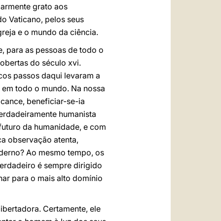
larmente grato aos
do Vaticano, pelos seus
greja e o mundo da ciência.
e, para as pessoas de todo o
obertas do século xvi.
cos passos daqui levaram a
o em todo o mundo. Na nossa
lcance, beneficiar-se-ia
verdadeiramente humanista
 futuro da humanidade, e com
nca observação atenta,
 moderno? Ao mesmo tempo, os
rdadeiro é sempre dirigido
har para o mais alto domínio
ibertadora. Certamente, ele