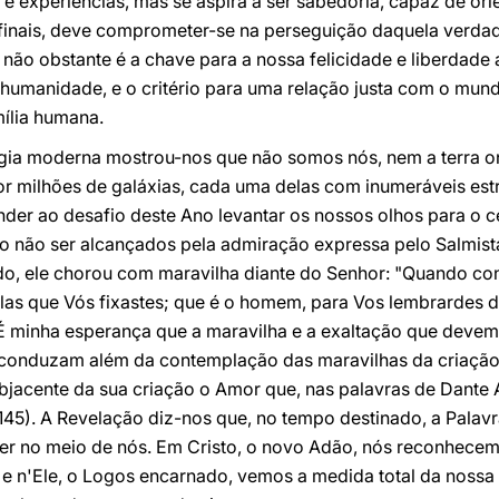
 e experiências, mas se aspira a ser sabedoria, capaz de or
 finais, deve comprometer-se na perseguição daquela verdad
não obstante é a chave para a nossa felicidade e liberdade a
humanidade, e o critério para uma relação justa com o mund
mília humana.
gia moderna mostrou-nos que não somos nós, nem a terra o
 milhões de galáxias, cada uma delas com inumeráveis estre
er ao desafio deste Ano levantar os nossos olhos para o cé
o não ser alcançados pela admiração expressa pelo Salmist
o, ele chorou com maravilha diante do Senhor: "Quando co
elas que Vós fixastes; que é o homem, para Vos lembrardes d
 É minha esperança que a maravilha e a exaltação que devem 
 conduzam além da contemplação das maravilhas da criação
jacente da sua criação o Amor que, nas palavras de Dante A
I, 145). A Revelação diz-nos que, no tempo destinado, a Palav
iver no meio de nós. Em Cristo, o novo Adão, nós reconhece
a, e n'Ele, o Logos encarnado, vemos a medida total da nos