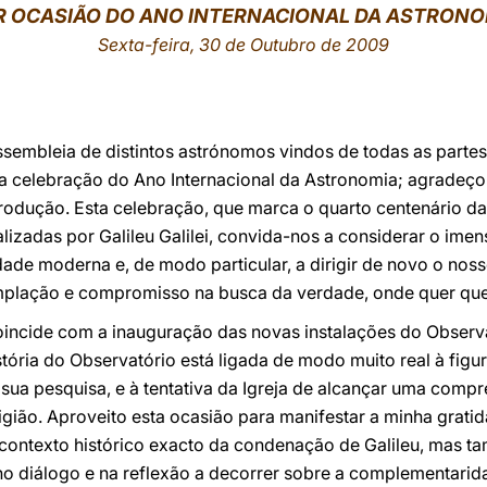
R OCASIÃO DO ANO INTERNACIONAL DA ASTRONO
Sexta-feira, 30 de Outubro de 2009
assembleia de distintos astrónomos vindos de todas as part
a celebração do Ano Internacional da Astronomia; agradeço 
trodução. Esta celebração, que marca o quarto centenário d
alizadas por Galileu Galilei, convida-nos a considerar o ime
dade moderna e, de modo particular, a dirigir de novo o nos
emplação e compromisso na busca da verdade, onde quer que 
ncide com a inauguração das novas instalações do Observa
tória do Observatório está ligada de modo muito real à figur
sua pesquisa, e à tentativa da Igreja de alcançar uma compr
eligião. Aproveito esta ocasião para manifestar a minha grat
contexto histórico exacto da condenação de Galileu, mas t
 diálogo e na reflexão a decorrer sobre a complementarida