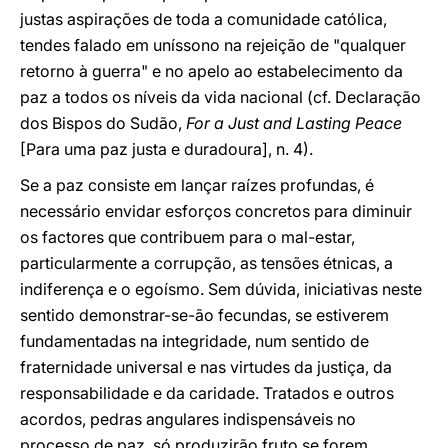
justas aspirações de toda a comunidade católica,
tendes falado em uníssono na rejeição de "qualquer
retorno à guerra" e no apelo ao estabelecimento da
paz a todos os níveis da vida nacional (cf. Declaração
dos Bispos do Sudão,
For a Just and Lasting Peace
[Para uma paz justa e duradoura], n. 4).
Se a paz consiste em lançar raízes profundas, é
necessário envidar esforços concretos para diminuir
os factores que contribuem para o mal-estar,
particularmente a corrupção, as tensões étnicas, a
indiferença e o egoísmo. Sem dúvida, iniciativas neste
sentido demonstrar-se-ão fecundas, se estiverem
fundamentadas na integridade, num sentido de
fraternidade universal e nas virtudes da justiça, da
responsabilidade e da caridade. Tratados e outros
acordos, pedras angulares indispensáveis no
processo de paz, só produzirão fruto se forem