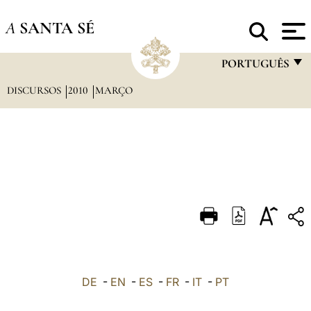
A
SANTA SÉ
PORTUGUÊS
DISCURSOS
2010
MARÇO
FRANÇAIS
ENGLISH
ITALIANO
PORTUGUÊS
ESPAÑOL
DEUTSCH
POLSKI
العربيّة
DE
-
EN
-
ES
-
FR
-
IT
-
PT
中文