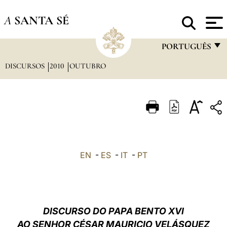
A
SANTA SÉ
PORTUGUÊS
DISCURSOS
2010
OUTUBRO
FRANÇAIS
ENGLISH
ITALIANO
PORTUGUÊS
ESPAÑOL
EN
-
ES
-
IT
-
PT
DEUTSCH
POLSKI
العربيّة
DISCURSO DO PAPA BENTO XVI
AO SENHOR CÉSAR MAURICIO VELÁSQUEZ
中文