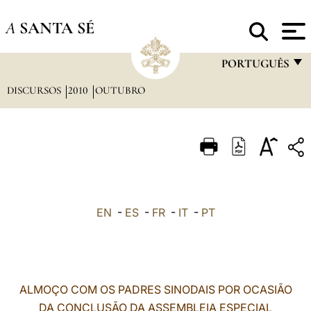
A
SANTA SÉ
PORTUGUÊS
DISCURSOS
2010
OUTUBRO
FRANÇAIS
ENGLISH
ITALIANO
PORTUGUÊS
ESPAÑOL
EN
-
ES
-
FR
-
IT
-
PT
DEUTSCH
POLSKI
العربيّة
ALMOÇO COM OS PADRES SINODAIS POR OCASIÃO
DA CONCLUSÃO DA ASSEMBLEIA ESPECIAL
中文