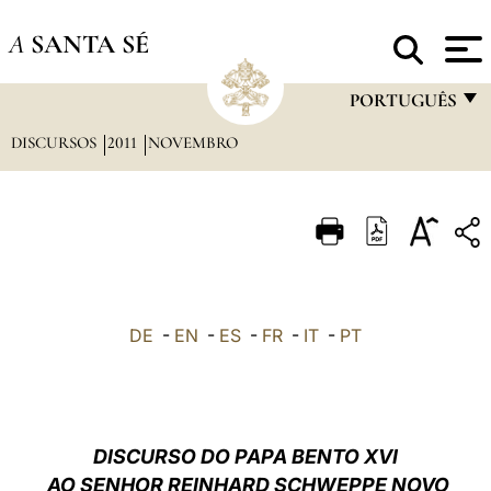
A
SANTA SÉ
PORTUGUÊS
DISCURSOS
2011
NOVEMBRO
FRANÇAIS
ENGLISH
ITALIANO
PORTUGUÊS
ESPAÑOL
DE
-
EN
-
ES
-
FR
-
IT
-
PT
DEUTSCH
POLSKI
العربيّة
DISCURSO DO PAPA BENTO XVI
AO SENHOR REINHARD SCHWEPPE NOVO
中文