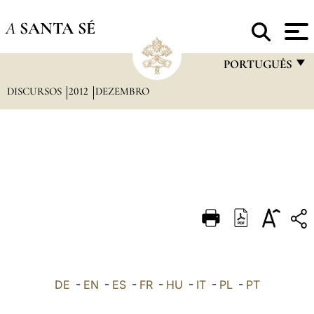
A
SANTA SÉ
PORTUGUÊS
DISCURSOS
2012
DEZEMBRO
FRANÇAIS
ENGLISH
ITALIANO
PORTUGUÊS
ESPAÑOL
DEUTSCH
POLSKI
العربيّة
DE
-
EN
-
ES
-
FR
-
HU
-
IT
-
PL
-
PT
中文