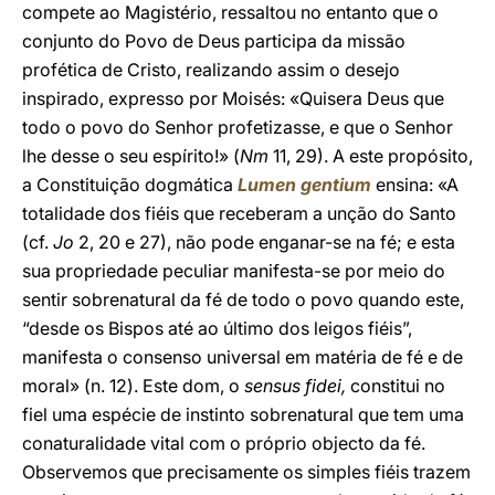
compete ao Magistério, ressaltou no entanto que o
conjunto do Povo de Deus participa da missão
profética de Cristo, realizando assim o desejo
inspirado, expresso por Moisés: «Quisera Deus que
todo o povo do Senhor profetizasse, e que o Senhor
lhe desse o seu espírito!» (
Nm
11, 29). A este propósito,
a Constituição dogmática
Lumen gentium
ensina: «A
totalidade dos fiéis que receberam a unção do Santo
(cf.
Jo
2, 20 e 27), não pode enganar-se na fé; e esta
sua propriedade peculiar manifesta-se por meio do
sentir sobrenatural da fé de todo o povo quando este,
“desde os Bispos até ao último dos leigos fiéis”,
manifesta o consenso universal em matéria de fé e de
moral» (n. 12). Este dom, o
sensus fidei,
constitui no
fiel uma espécie de instinto sobrenatural que tem uma
conaturalidade vital com o próprio objecto da fé.
Observemos que precisamente os simples fiéis trazem