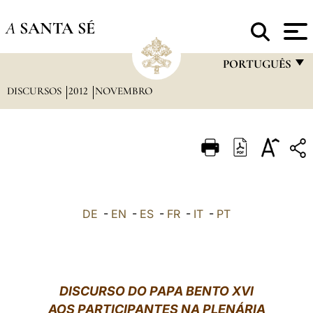
A
SANTA SÉ
PORTUGUÊS
DISCURSOS
2012
NOVEMBRO
FRANÇAIS
ENGLISH
ITALIANO
PORTUGUÊS
ESPAÑOL
DE
-
EN
-
ES
-
FR
-
IT
-
PT
DEUTSCH
POLSKI
العربيّة
DISCURSO DO PAPA BENTO XVI
AOS PARTICIPANTES NA PLENÁRIA
中文