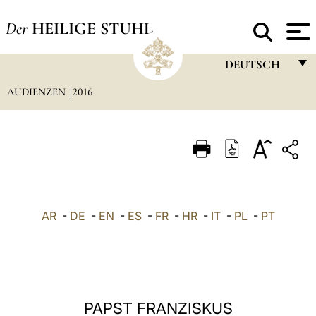
Der
HEILIGE STUHL
DEUTSCH
AUDIENZEN
2016
FRANÇAIS
ENGLISH
ITALIANO
PORTUGUÊS
ESPAÑOL
AR
-
DE
-
EN
-
ES
-
FR
-
HR
-
IT
-
PL
-
PT
DEUTSCH
POLSKI
العربيّة
PAPST FRANZISKUS
中文