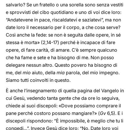
salvarlo? Se un fratello o una sorella sono senza vestiti
e sprovvisti del cibo quotidiano e uno di voi dice loro:
“Andatevene in pace, riscaldatevi e saziatevi”, ma non
date loro il necessario per il corpo, a che cosa serve?
Così anche la fede: se non è seguita dalle opere, in sé
stessa è morta» (2,14-17) perché è incapace di fare
opere, di fare carità, di amare. C’è sempre qualcuno
che ha fame e sete e ha bisogno di me. Non posso
delegare nessun altro. Questo povero ha bisogno di
me, del
mio
aiuto, della
mia
parola, del
mio
impegno.
Siamo tutti coinvolti in questo.
È anche l’insegnamento di quella pagina del Vangelo in
cui Gesù, vedendo tanta gente che da ore lo seguiva,
chiede ai suoi discepoli: «Dove possiamo comprare il
pane perché costoro possano mangiare?» (
Gv
6,5). E i
discepoli rispondono: “È impossibile, è meglio che tu li
congedi…”. Invece Gesù dice loro: “No. Date loro voi