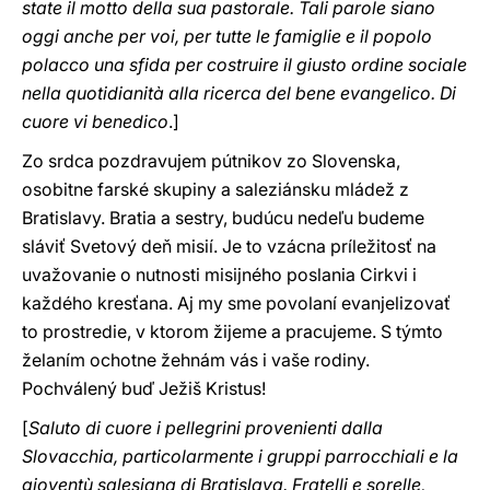
state il motto della sua pastorale. Tali parole siano
oggi anche per voi, per tutte le famiglie e il popolo
polacco una sfida per costruire il giusto ordine sociale
nella quotidianità alla ricerca del bene evangelico. Di
cuore vi benedico
.]
Zo srdca pozdravujem pútnikov zo Slovenska,
osobitne farské skupiny a saleziánsku mládež z
Bratislavy. Bratia a sestry, budúcu nedeľu budeme
sláviť Svetový deň misií. Je to vzácna príležitosť na
uvažovanie o nutnosti misijného poslania Cirkvi i
každého kresťana. Aj my sme povolaní evanjelizovať
to prostredie, v ktorom žijeme a pracujeme. S týmto
želaním ochotne žehnám vás i vaše rodiny.
Pochválený buď Ježiš Kristus!
[
Saluto di cuore i pellegrini provenienti dalla
Slovacchia, particolarmente i gruppi parrocchiali e la
gioventù salesiana di Bratislava. Fratelli e sorelle,