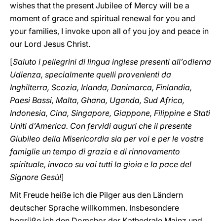
wishes that the present Jubilee of Mercy will be a
moment of grace and spiritual renewal for you and
your families, I invoke upon all of you joy and peace in
our Lord Jesus Christ.
[
Saluto i pellegrini di lingua inglese presenti all’odierna
Udienza, specialmente quelli provenienti da
Inghilterra, Scozia, Irlanda, Danimarca, Finlandia,
Paesi Bassi, Malta, Ghana, Uganda, Sud Africa,
Indonesia, Cina, Singapore, Giappone, Filippine e Stati
Uniti d’America. Con fervidi auguri che il presente
Giubileo della Misericordia sia per voi e per le vostre
famiglie un tempo di grazia e di rinnovamento
spirituale, invoco su voi tutti la gioia e la pace del
Signore Gesù!
]
Mit Freude heiße ich die Pilger aus den Ländern
deutscher Sprache willkommen. Insbesondere
begrüße ich den Domchor der Kathedrale Mainz und