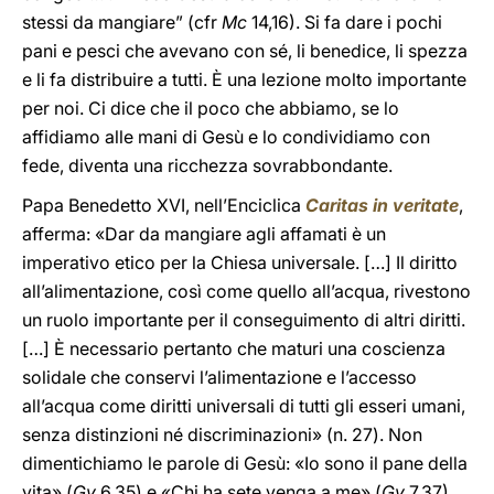
stessi da mangiare” (cfr
Mc
14,16). Si fa dare i pochi
pani e pesci che avevano con sé, li benedice, li spezza
e li fa distribuire a tutti. È una lezione molto importante
per noi. Ci dice che il poco che abbiamo, se lo
affidiamo alle mani di Gesù e lo condividiamo con
fede, diventa una ricchezza sovrabbondante.
Papa Benedetto XVI, nell’Enciclica
Caritas in veritate
,
afferma: «Dar da mangiare agli affamati è un
imperativo etico per la Chiesa universale. […] Il diritto
all’alimentazione, così come quello all’acqua, rivestono
un ruolo importante per il conseguimento di altri diritti.
[…] È necessario pertanto che maturi una coscienza
solidale che conservi l’alimentazione e l’accesso
all’acqua come diritti universali di tutti gli esseri umani,
senza distinzioni né discriminazioni» (n. 27). Non
dimentichiamo le parole di Gesù: «Io sono il pane della
vita» (
Gv
6,35) e «Chi ha sete venga a me» (
Gv
7,37).