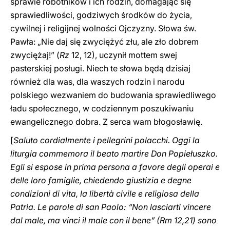
sprawie robotników i ich rodzin, domagając się
sprawiedliwości, godziwych środków do życia,
cywilnej i religijnej wolności Ojczyzny. Słowa św.
Pawła: „Nie daj się zwyciężyć złu, ale zło dobrem
zwyciężaj!” (
Rz
12, 12), uczynił mottem swej
pasterskiej posługi. Niech te słowa będą dzisiaj
również dla was, dla waszych rodzin i narodu
polskiego wezwaniem do budowania sprawiedliwego
ładu społecznego, w codziennym poszukiwaniu
ewangelicznego dobra. Z serca wam błogosławię.
[
Saluto cordialmente i pellegrini polacchi. Oggi la
liturgia commemora il beato martire Don Popiełuszko.
Egli si espose in prima persona a favore degli operai e
delle loro famiglie, chiedendo giustizia e degne
condizioni di vita, la libertà civile e religiosa della
Patria. Le parole di san Paolo: “Non lasciarti vincere
dal male, ma vinci il male con il bene” (Rm 12,21) sono