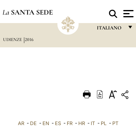
La
SANTA SEDE
ITALIANO
UDIENZE
2016
FRANÇAIS
ENGLISH
ITALIANO
PORTUGUÊS
ESPAÑOL
DEUTSCH
POLSKI
العربيّة
AR
-
DE
-
EN
-
ES
-
FR
-
HR
-
IT
-
PL
-
PT
中文