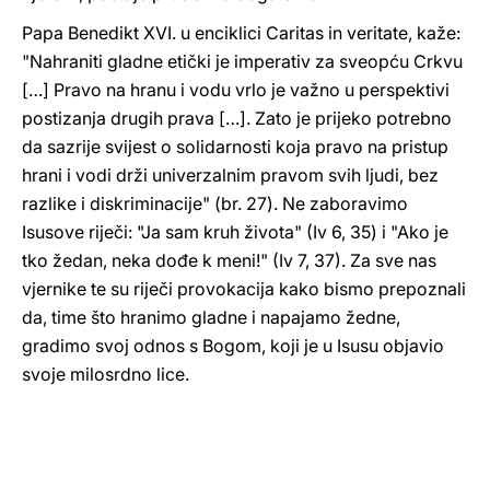
Papa Benedikt XVI. u enciklici Caritas in veritate, kaže:
"Nahraniti gladne etički je imperativ za sveopću Crkvu
[…] Pravo na hranu i vodu vrlo je važno u perspektivi
postizanja drugih prava […]. Zato je prijeko potrebno
da sazrije svijest o solidarnosti koja pravo na pristup
hrani i vodi drži univerzalnim pravom svih ljudi, bez
razlike i diskriminacije" (br. 27). Ne zaboravimo
Isusove riječi: "Ja sam kruh života" (Iv 6, 35) i "Ako je
tko žedan, neka dođe k meni!" (Iv 7, 37). Za sve nas
vjernike te su riječi provokacija kako bismo prepoznali
da, time što hranimo gladne i napajamo žedne,
gradimo svoj odnos s Bogom, koji je u Isusu objavio
svoje milosrdno lice.