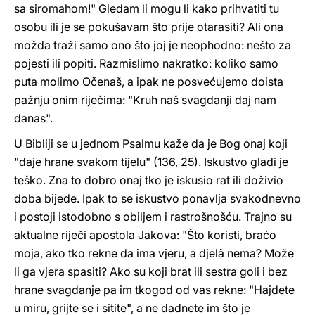
sa siromahom!" Gledam li mogu li kako prihvatiti tu
osobu ili je se pokušavam što prije otarasiti? Ali ona
možda traži samo ono što joj je neophodno: nešto za
pojesti ili popiti. Razmislimo nakratko: koliko samo
puta molimo Očenaš, a ipak ne posvećujemo doista
pažnju onim riječima: "Kruh naš svagdanji daj nam
danas".
U Bibliji se u jednom Psalmu kaže da je Bog onaj koji
"daje hrane svakom tijelu" (136, 25). Iskustvo gladi je
teško. Zna to dobro onaj tko je iskusio rat ili doživio
doba bijede. Ipak to se iskustvo ponavlja svakodnevno
i postoji istodobno s obiljem i rastrošnošću. Trajno su
aktualne riječi apostola Jakova: "Što koristi, braćo
moja, ako tko rekne da ima vjeru, a djelâ nema? Može
li ga vjera spasiti? Ako su koji brat ili sestra goli i bez
hrane svagdanje pa im tkogod od vas rekne: "Hajdete
u miru, grijte se i sitite", a ne dadnete im što je