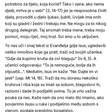
potrebno za tijelo, koja korist? Tako i vjera: ako nema
djelâ, mrtva je u sebi" (2, 14-17) jer je nesposobna činiti
djela, provoditi u djelo ljubav, ljubiti. Uvijek ima onih
koji su gladni i žedni i trebaju me. Ne mogu za to nikog
drugog delegirati. Taj siromah treba mene, treba moju
pomoć, moju riječ, moj trud. Svi smo u to uključeni.
To nas uči i onaj tekst iz Evanđelja gdje Isus, ugledavši
veliko mnoštvo koje ga prati, traži od svojih učenika:
"Gdje da kupimo kruha da ovi blaguju" (Iv 6, 5). A
učenici odgovaraju: "To je nemoguće, bolje da ih
otpustiš…". Međutim, Isus im kaže: "Ne. Dajte im vi
jesti" (usp. Mt 14, 16). Traži da mu donesu nekoliko
kruhova i riba koje su imali sa sobom, blagoslovi ih,
razlomi i dade ih podijeliti svima. To je vrlo važna
pouka za nas. Kaže nam da ono malo što imamo, ako
povjerimo Isusu u ruke i podijelimo među sobom s
vjerom, postaje preobilno bogatstvo.