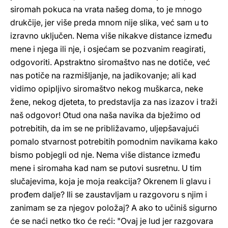
siromah pokuca na vrata našeg doma, to je mnogo
drukčije, jer više preda mnom nije slika, već sam u to
izravno uključen. Nema više nikakve distance između
mene i njega ili nje, i osjećam se pozvanim reagirati,
odgovoriti. Apstraktno siromaštvo nas ne dotiče, već
nas potiče na razmišljanje, na jadikovanje; ali kad
vidimo opipljivo siromaštvo nekog muškarca, neke
žene, nekog djeteta, to predstavlja za nas izazov i traži
naš odgovor! Otud ona naša navika da bježimo od
potrebitih, da im se ne približavamo, uljepšavajući
pomalo stvarnost potrebitih pomodnim navikama kako
bismo pobjegli od nje. Nema više distance između
mene i siromaha kad nam se putovi susretnu. U tim
slučajevima, koja je moja reakcija? Okrenem li glavu i
prođem dalje? Ili se zaustavljam u razgovoru s njim i
zanimam se za njegov položaj? A ako to učiniš sigurno
će se naći netko tko će reći: "Ovaj je lud jer razgovara