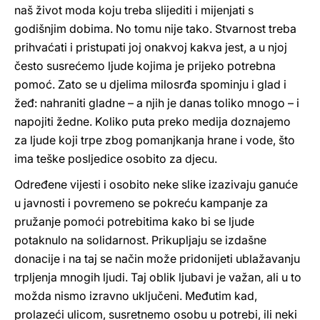
naš život moda koju treba slijediti i mijenjati s
godišnjim dobima. No tomu nije tako. Stvarnost treba
prihvaćati i pristupati joj onakvoj kakva jest, a u njoj
često susrećemo ljude kojima je prijeko potrebna
pomoć. Zato se u djelima milosrđa spominju i glad i
žeđ: nahraniti gladne – a njih je danas toliko mnogo – i
napojiti žedne. Koliko puta preko medija doznajemo
za ljude koji trpe zbog pomanjkanja hrane i vode, što
ima teške posljedice osobito za djecu.
Određene vijesti i osobito neke slike izazivaju ganuće
u javnosti i povremeno se pokreću kampanje za
pružanje pomoći potrebitima kako bi se ljude
potaknulo na solidarnost. Prikupljaju se izdašne
donacije i na taj se način može pridonijeti ublažavanju
trpljenja mnogih ljudi. Taj oblik ljubavi je važan, ali u to
možda nismo izravno uključeni. Međutim kad,
prolazeći ulicom, susretnemo osobu u potrebi, ili neki