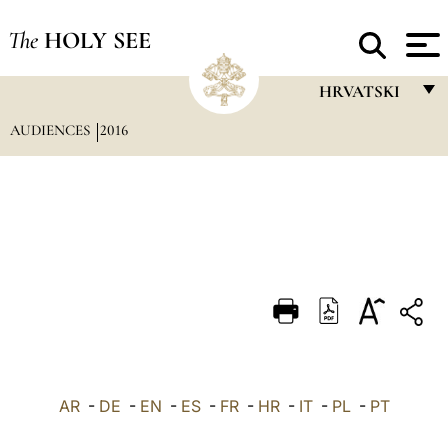
The
HOLY SEE
HRVATSKI
AUDIENCES
2016
FRANÇAIS
ENGLISH
ITALIANO
PORTUGUÊS
ESPAÑOL
DEUTSCH
POLSKI
العربيّة
AR
-
DE
-
EN
-
ES
-
FR
-
HR
-
IT
-
PL
-
PT
中文