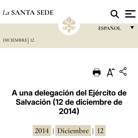
La
SANTA SEDE
ESPAÑOL
DICIEMBRE
12
FRANÇAIS
ENGLISH
ITALIANO
PORTUGUÊS
ESPAÑOL
A una delegación del Ejército de
Salvación (12 de diciembre de
DEUTSCH
2014)
POLSKI
العربيّة
2014
Diciembre
12
|
|
中文