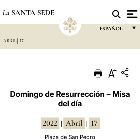
La
SANTA SEDE
ESPAÑOL
ABRIL
17
FRANÇAIS
ENGLISH
ITALIANO
PORTUGUÊS
ESPAÑOL
Domingo de Resurrección – Misa
del día
DEUTSCH
POLSKI
2022
Abril
17
|
|
العربيّة
Plaza de San Pedro
中文