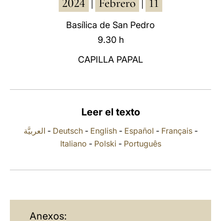
2024
Febrero
11
|
|
LATINE
Basílica de San Pedro
9.30 h
CAPILLA PAPAL
Leer el texto
العربيَّة
-
Deutsch
-
English
-
Español
-
Français
-
Italiano
-
Polski
-
Português
Anexos: