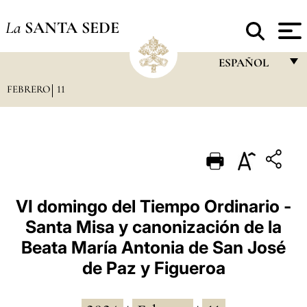
La
SANTA SEDE
ESPAÑOL
FEBRERO
11
FRANÇAIS
ENGLISH
ITALIANO
PORTUGUÊS
ESPAÑOL
VI domingo del Tiempo Ordinario -
Santa Misa y canonización de la
DEUTSCH
Beata María Antonia de San José
POLSKI
de Paz y Figueroa
العربيّة
中文