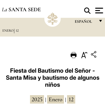
La
SANTA SEDE
ESPAÑOL
ENERO
12
FRANÇAIS
ENGLISH
ITALIANO
PORTUGUÊS
ESPAÑOL
Fiesta del Bautismo del Señor -
Santa Misa y bautismo de algunos
DEUTSCH
niños
POLSKI
العربيّة
2025
Enero
12
|
|
中文