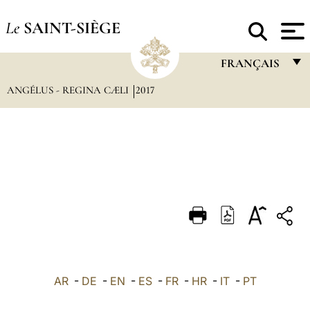
Le
SAINT-SIÈGE
FRANÇAIS
ANGÉLUS - REGINA CÆLI
2017
FRANÇAIS
ENGLISH
ITALIANO
PORTUGUÊS
ESPAÑOL
DEUTSCH
POLSKI
العربيّة
AR
-
DE
-
EN
-
ES
-
FR
-
HR
-
IT
-
PT
中文