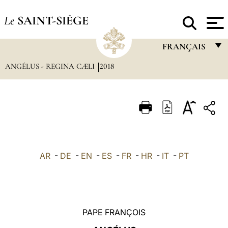
Le
SAINT-SIÈGE
FRANÇAIS
ANGÉLUS - REGINA CÆLI
2018
FRANÇAIS
ENGLISH
ITALIANO
PORTUGUÊS
ESPAÑOL
AR
-
DE
-
EN
-
ES
-
FR
-
HR
-
IT
-
PT
DEUTSCH
POLSKI
العربيّة
PAPE FRANÇOIS
中文