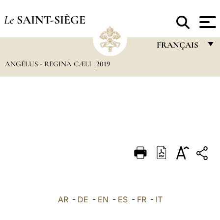
Le
SAINT-SIÈGE
FRANÇAIS
ANGÉLUS - REGINA CÆLI
2019
FRANÇAIS
ENGLISH
ITALIANO
PORTUGUÊS
ESPAÑOL
DEUTSCH
POLSKI
العربيّة
AR
-
DE
-
EN
-
ES
-
FR
-
IT
中文