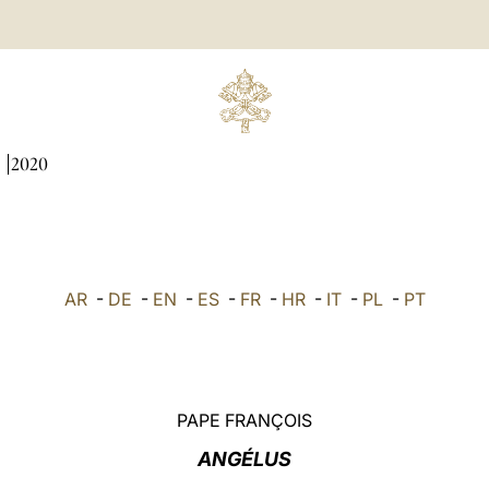
I
2020
AR
-
DE
-
EN
-
ES
-
FR
-
HR
-
IT
-
PL
-
PT
PAPE FRANÇOIS
ANGÉLUS