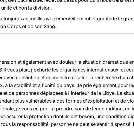
n, de l’Eucharistie: recevoir Jésus pour qu’il nous transforme
unité et non la division.
à toujours accueillir avec émerveillement et gratitude le gra
son Corps et de son Sang.
ension et également avec douleur la situation dramatique en 
'il vous plaît, j'exhorte les organismes internationaux, et ce
ncer avec conviction et de manière résolue la recherche d'un c
, à la stabilité et à l'unité du pays. Je prie également pour le
 et de personnes déplacées à l'intérieur de la Libye. La situa
endant plus vulnérables à des formes d'exploitation et de viol
ionale, je vous en prie, à prendre soin de leur condition, en 
r assurer la protection dont ils ont besoin, une condition di
tous la responsabilité, personne ne peut se sentir dispensé. 