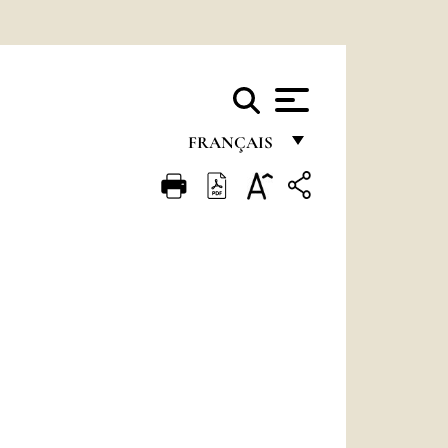
FRANÇAIS
FRANÇAIS
ENGLISH
ITALIANO
PORTUGUÊS
ESPAÑOL
DEUTSCH
POLSKI