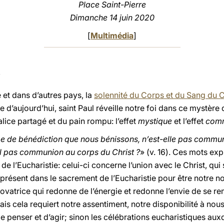
Place
Saint-Pierre
Dimanche 14 juin 2020
[
Multimédia
]
e et dans d’autres pays, la
solennité du Corps et du Sang du C
ie d’aujourd’hui, saint Paul réveille notre foi dans ce mystèr
calice partagé et du pain rompu: l’effet
mystique
et l’effet
comm
e de bénédiction que nous bénissons, n’est-elle pas commun
il pas communion au corps du Christ ?
» (v. 16). Ces mots exp
el de l’Eucharistie: celui-ci concerne l’union avec le Christ, qui
t présent dans le sacrement de l’Eucharistie pour être notre no
novatrice qui redonne de l’énergie et redonne l’envie de se r
is cela requiert notre assentiment, notre disponibilité à nou
 penser et d’agir; sinon les célébrations eucharistiques aux