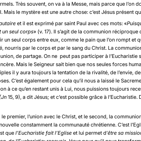
formels. Très souvent, on va à la Messe, mais parce que l’on d
. Mais le mystère est une autre chose: c’est Jésus présent qui
utaire
et il est exprimé par saint Paul avec ces mots: «
Puisqu
 un seul corps
» (v. 17). Il s’agit de la communion réciproque 
ir un seul corps entre eux, comme le pain que l’on rompt et qu
ourris par le corps et par le sang du Christ. La communion
union, de partage. On ne peut pas participer à l’Eucharistie
sincère. Mais le Seigneur sait bien que nos seules forces huma
les il y aura toujours la tentation de la rivalité, de l’envie, 
es. C’est également pour cela qu’il nous a laissé le Sacreme
n à ce qu’en restant unis à Lui, nous puissions toujours recev
(Jn
15, 9), a dit Jésus; et c’est possible grâce à l’Eucharistie
: le premier, l’union avec le Christ, et le second, la communio
enouvelle constamment la communauté chrétienne. C’est l’Eglis
est que
l’Eucharistie fait l’Eglise
et lui permet d’
être sa missio