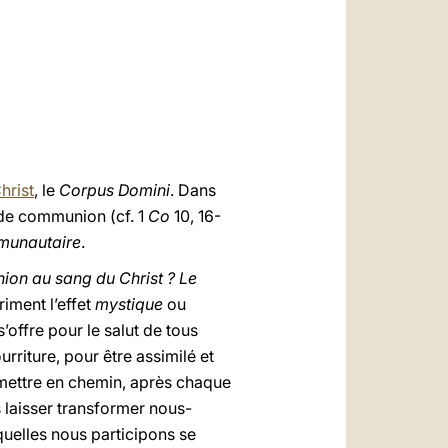
العربيّة
中文
LATINE
hrist
, le
Corpus Domini
. Dans
e de communion (cf. 1
Co
10, 16-
unautaire
.
ion au sang du Christ ? Le
riment l’effet
mystique
ou
 s’offre pour le salut de tous
urriture, pour être assimilé et
emettre en chemin, après chaque
s laisser transformer nous-
quelles nous participons se