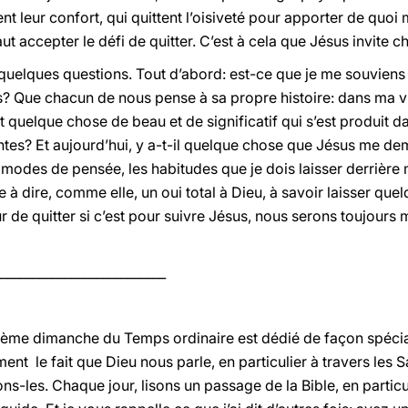
tent leur confort, qui quittent l’oisiveté pour apporter de qu
faut accepter le défi de quitter. C’est à cela que Jésus invite 
c quelques questions. Tout d’abord: est-ce que je me souvien
us? Que chacun de nous pense à sa propre histoire: dans ma v
Et quelque chose de beau et de significatif qui s’est produit d
ntes? Et aujourd’hui, y a-t-il quelque chose que Jésus me 
s modes de pensée, les habitudes que je dois laisser derrière
 à dire, comme elle, un oui total à Dieu, à savoir laisser qu
r de quitter si c’est pour suivre Jésus, nous serons toujours 
__________________________
sième dimanche du Temps ordinaire est dédié de façon spécia
t le fait que Dieu nous parle, en particulier à travers les Sa
ns-les. Chaque jour, lisons un passage de la Bible, en particul