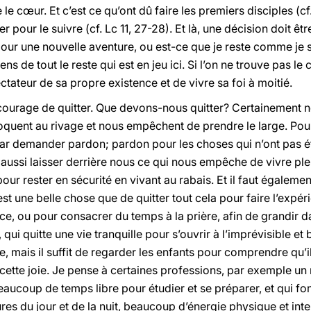
 cœur. Et c’est ce qu’ont dû faire les premiers disciples (cf.
er pour le suivre (cf. Lc 11, 27-28). Et là, une décision doit êtr
 pour une nouvelle aventure, ou est-ce que je reste comme je 
sens de tout le reste qui est en jeu ici. Si l’on ne trouve pas l
ctateur de sa propre existence et de vivre sa foi à moitié.
courage de quitter. Que devons-nous quitter? Certainement n
uent au rivage et nous empêchent de prendre le large. Pour 
 demander pardon; pardon pour les choses qui n’ont pas été
aut aussi laisser derrière nous ce qui nous empêche de vivre p
pour rester en sécurité en vivant au rabais. Et il faut égalem
est une belle chose que de quitter tout cela pour faire l’expé
ice, ou pour consacrer du temps à la prière, afin de grandir d
qui quitte une vie tranquille pour s’ouvrir à l’imprévisible et 
ce, mais il suffit de regarder les enfants pour comprendre qu’il
 cette joie. Je pense à certaines professions, par exemple u
eaucoup de temps libre pour étudier et se préparer, et qui fon
s du jour et de la nuit, beaucoup d’énergie physique et inte