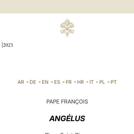
I
2023
AR
-
DE
-
EN
-
ES
-
FR
-
HR
-
IT
-
PL
-
PT
PAPE FRANÇOIS
ANGÉLUS