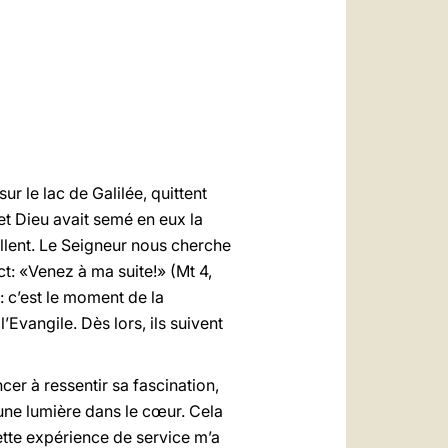
العربيّة
中文
LATINE
ur le lac de Galilée, quittent
 et Dieu avait semé en eux la
vaillent. Le Seigneur nous cherche
ct: «Venez à ma suite!» (Mt 4,
e: c’est le moment de la
’Evangile. Dès lors, ils suivent
er à ressentir sa fascination,
une lumière dans le cœur. Cela
ette expérience de service m’a