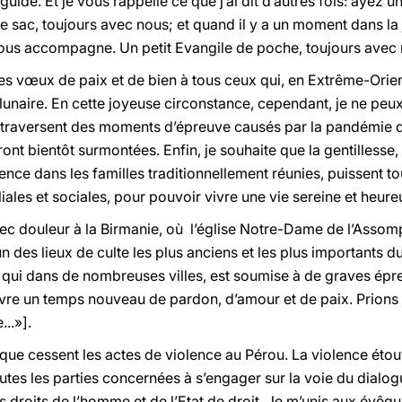
guide. Et je vous rappelle ce que j’ai dit d’autres fois: ayez u
e sac, toujours avec nous; et quand il y a un moment dans la
 nous accompagne. Un petit Evangile de poche, toujours avec
es vœux de paix et de bien à tous ceux qui, en Extrême-Orien
lunaire. En cette joyeuse circonstance, cependant, je ne pe
ui traversent des moments d’épreuve causés par la pandémie d
ont bientôt surmontées. Enfin, je souhaite que la gentillesse, la
ience dans les familles traditionnellement réunies, puissent t
iliales et sociales, pour pouvoir vivre une vie sereine et heur
ec douleur à la Birmanie, où l’église Notre-Dame de l’Assomp
un des lieux de culte les plus anciens et les plus importants d
, qui dans de nombreuses villes, est soumise à de graves épr
’ouvre un temps nouveau de pardon, d’amour et de paix. Prions
..»].
que cessent les actes de violence au Pérou. La violence étouff
tes les parties concernées à s’engager sur la voie du dialo
es droits de l’homme et de l’Etat de droit. Je m’unis aux évêq