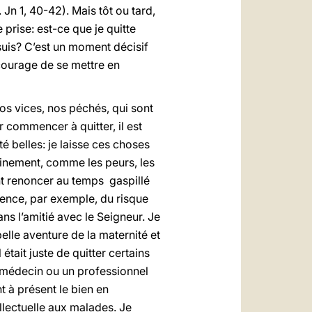
 Jn 1, 40-42). Mais tôt ou tard,
e prise: est-ce que je quitte
suis? C’est un moment décisif
e courage de se mettre en
os vices, nos péchés, qui sont
commencer à quitter, il est
 belles: je laisse ces choses
leinement, comme les peurs, les
ent renoncer au temps gaspillé
rience, par exemple, du risque
ans l’amitié avec le Seigneur. Je
belle aventure de la maternité et
 était juste de quitter certains
n médecin ou un professionnel
t à présent le bien en
llectuelle aux malades. Je