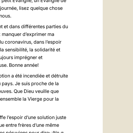
n petit Evangile, un Evangile de
 journée, lisez quelque chose
 nous.
t et dans différentes parties du
ux manquer d’exprimer ma
u coronavirus, dans l’espoir
 sensibilité, la solidarité et
oujours imprégner et
euse. Bonne année!
tion a été incendiée et détruite
u pays. Je suis proche de la
euves. Que Dieu veuille que
 ensemble la Vierge pour la
e l’espoir d’une solution juste
gue entre frères d’une même
ues péruviens pour dire:
¡No a