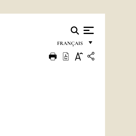
FRANÇAIS
FRANÇAIS
ENGLISH
ITALIANO
PORTUGUÊS
ESPAÑOL
DEUTSCH
POLSKI