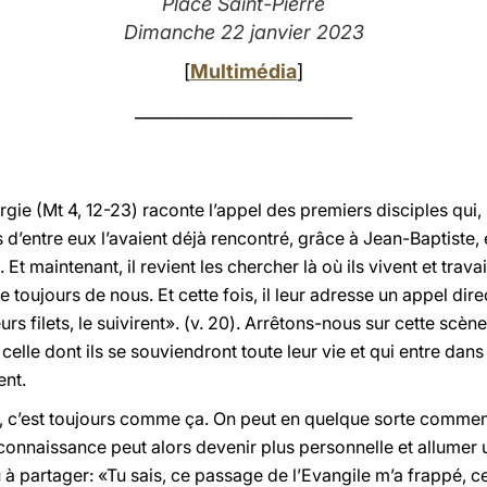
Place Saint-Pierre
Dimanche 22 janvier 2023
[
Multimédia
]
_________________________
urgie (Mt 4, 12-23) raconte l’appel des premiers disciples qui, s
s d’entre eux l’avaient déjà rencontré, grâce à Jean-Baptiste,
). Et maintenant, il revient les chercher là où ils vivent et tra
 toujours de nous. Et cette fois, il leur adresse un appel dire
leurs filets, le suivirent». (v. 20). Arrêtons-nous sur cette scèn
elle dont ils se souviendront toute leur vie et qui entre dans l
ent.
s, c’est toujours comme ça. On peut en quelque sorte commenc
 connaissance peut alors devenir plus personnelle et allumer 
à partager: «Tu sais, ce passage de l’Evangile m’a frappé, c