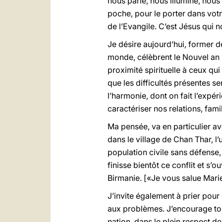
nous parle, nous illumine, nous 
poche, pour le porter dans votr
de l’Evangile. C’est Jésus qui
Je désire aujourd’hui, former d
monde, célèbrent le Nouvel an 
proximité spirituelle à ceux q
que les difficultés présentes ser
l’harmonie, dont on fait l’expér
caractériser nos relations, fam
Ma pensée, va en particulier av
dans le village de Chan Thar, l’
population civile sans défense
finisse bientôt ce conflit et s
Birmanie. [«Je vous salue Marie.
J’invite également à prier pour 
aux problèmes. J’encourage tou
nation, dans le plein respect d