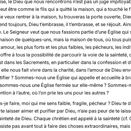
ise, le Dieu que nous rencontrons n’est pas un juge impitoyab
eut être comme le fils qui a quitté la maison, qui a touché le
 je veux rentrer à la maison, tu trouveras la porte ouverte, Di
tend toujours, Dieu t’embrasse, il t’embrasse, et se réjouit. Ains
. Le Seigneur veut que nous fassions partie d’une Église qui s
la maison de quelques-uns, mais la maison de tous, où tous pui
amour, les plus forts et les plus faibles, les pécheurs, les ind
fre à tous la possibilité de parcourir la voie de la sainteté, q
t dans les Sacrements, en particulier dans la confession et da
elle nous fait vivre dans la charité, dans l’amour de Dieu e
tifier ? Sommes-nous une Église qui appelle et accueille à br
sommes-nous une Église fermée sur elle-même ? Sommes-nou
ntion à l’autre, où l’on prie les uns pour les autres ?
je faire, moi qui me sens faible, fragile, pécheur ? Dieu te dit
te laisser aimer et purifier par Dieu, n’aie pas peur de te laiss
inteté de Dieu. Chaque chrétien est appelé à la sainteté (cf
nsiste pas avant tout à faire des choses extraordinaires, mais à