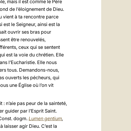
le, mais il est comme le Père
 fond de l’éloignement de Dieu.
eu vient à ta rencontre parce
i est le Seigneur, ainsi est la
ait ouvrir ses bras pour
ssent être renouvelés,
ifférents, ceux qui se sentent
ui est la voie du chrétien. Elle
ns l’Eucharistie. Elle nous
nvers tous. Demandons-nous,
as ouverts les pécheurs, qui
s une Église où l’on vit
 : n’aie pas peur de la sainteté,
er guider par l’Esprit Saint.
. Const. dogm.
Lumen gentium
,
 laisser agir Dieu. C’est la