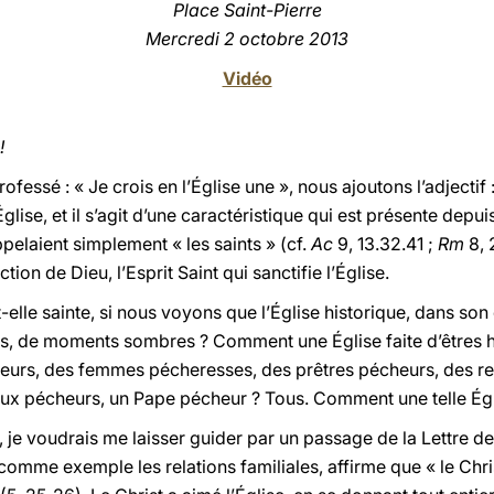
Place Saint-Pierre
Mercredi 2 octobre 2013
Vidéo
!
fessé : « Je crois en l’Église une », nous ajoutons l’adjectif :
Église, et il s’agit d’une caractéristique qui est présente dep
ppelaient simplement « les saints » (cf.
Ac
9, 13.32.41 ;
Rm
8, 
ction de Dieu, l’Esprit Saint qui sanctifie l’Église.
-elle sainte, si nous voyons que l’Église historique, dans son 
mes, de moments sombres ? Comment une Église faite d’êtres 
eurs, des femmes pécheresses, des prêtres pécheurs, des re
x pécheurs, un Pape pécheur ? Tous. Comment une telle Églis
 je voudrais me laisser guider par un passage de la Lettre de
omme exemple les relations familiales, affirme que « le Christ a