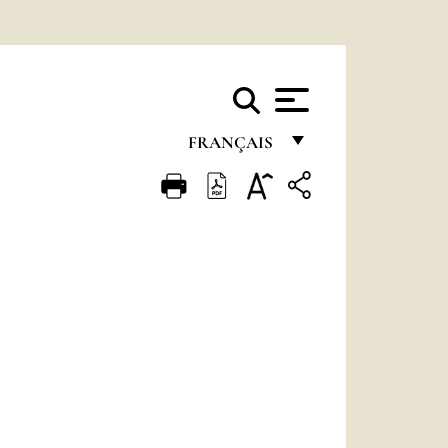
FRANÇAIS
FRANÇAIS
ENGLISH
ITALIANO
PORTUGUÊS
ESPAÑOL
DEUTSCH
POLSKI