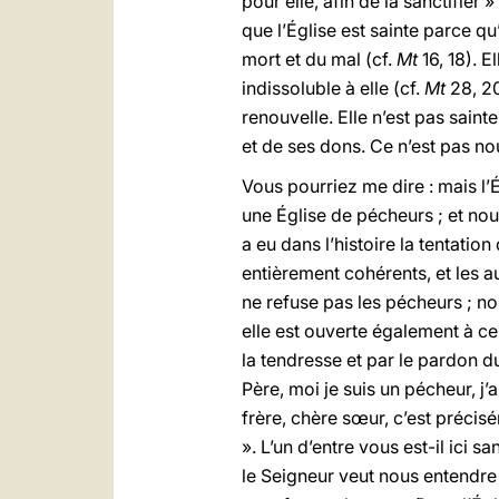
pour elle, afin de la sanctifier »
que l’Église est sainte parce qu
mort et du mal (cf.
Mt
16, 18). E
indissoluble à elle (cf.
Mt
28, 20
renouvelle. Elle n’est pas sainte
et de ses dons. Ce n’est pas nou
Vous pourriez me dire : mais l’
une Église de pécheurs ; et nou
a eu dans l’histoire la tentation
entièrement cohérents, et les aut
ne refuse pas les pécheurs ; nou
elle est ouverte également à ceu
la tendresse et par le pardon du
Père, moi je suis un pécheur, j
frère, chère sœur, c’est précisé
». L’un d’entre vous est-il ici
le Seigneur veut nous entendre