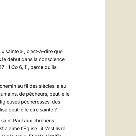
العربيّة
中文
LATINE
 « sainte » ; c’est-à-dire que
uis le début dans la conscience
27 ; 1
Co
6, 1), parce qu’ils
chemin au fil des siècles, a eu
humains, de pécheurs, peut-elle
ligieuses pécheresses, des
e peut-elle être sainte ?
 saint Paul aux chrétiens
 aimé l’Église : il s’est livré