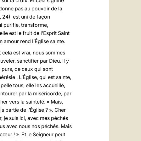
sur la croix. Et cela signifie
bandonne pas au pouvoir de la
, 24), est uni de façon
ui purifie, transforme,
e est le fruit de l’Esprit Saint
on amour rend l’Église sainte.
t cela est vrai, nous sommes
ler, sanctifier par Dieu. Il y
es purs, de ceux qui sont
résie ! L’Église, qui est sainte,
elle tous, elle les accueille,
entourer par la miséricorde, par
her vers la sainteté. « Mais,
 partie de l’Église ? ». Cher
r, je suis ici, avec mes péchés
tous avec nous nos péchés. Mais
œur ! ». Et le Seigneur peut