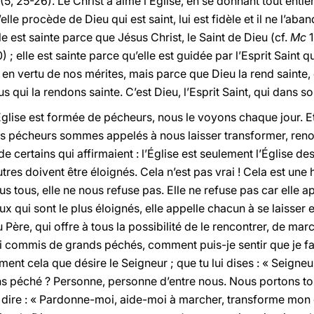
 (5, 25-26). Le Christ a aimé l’Église, en se donnant tout entier 
’elle procède de Dieu qui est saint, lui est fidèle et il ne l’a
lle est sainte parce que Jésus Christ, le Saint de Dieu (cf.
Mc
1
) ; elle est sainte parce qu’elle est guidée par l’Esprit Saint q
 en vertu de nos mérites, mais parce que Dieu la rend sainte, ell
s qui la rendons sainte. C’est Dieu, l’Esprit Saint, qui dans s
Église est formée de pécheurs, nous le voyons chaque jour. E
s pécheurs sommes appelés à nous laisser transformer, renouve
 de certains qui affirmaient : l’Église est seulement l’Église d
res doivent être éloignés. Cela n’est pas vrai ! Cela est une hé
s tous, elle ne nous refuse pas. Elle ne refuse pas car elle app
x qui sont le plus éloignés, elle appelle chacun à se laisser 
 Père, qui offre à tous la possibilité de le rencontrer, de marc
’ai commis de grands péchés, comment puis-je sentir que je fais
ment cela que désire le Seigneur ; que tu lui dises : « Seigneu
 sans péché ? Personne, personne d’entre nous. Nous portons 
 dire : « Pardonne-moi, aide-moi à marcher, transforme mon c