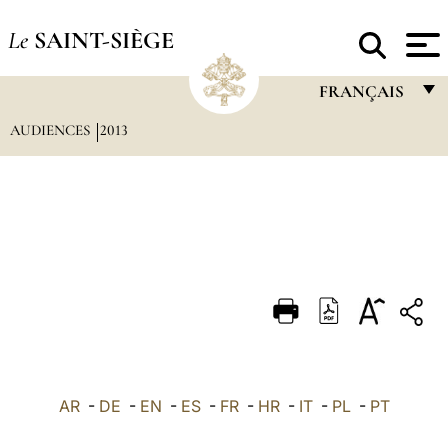
Le
SAINT-SIÈGE
FRANÇAIS
AUDIENCES
2013
FRANÇAIS
ENGLISH
ITALIANO
PORTUGUÊS
ESPAÑOL
DEUTSCH
POLSKI
العربيّة
AR
-
DE
-
EN
-
ES
-
FR
-
HR
-
IT
-
PL
-
PT
中文