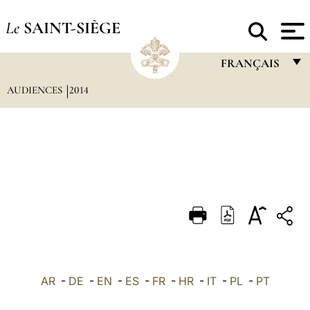
Le
SAINT-SIÈGE
FRANÇAIS
AUDIENCES
2014
FRANÇAIS
ENGLISH
ITALIANO
PORTUGUÊS
ESPAÑOL
DEUTSCH
POLSKI
العربيّة
AR
-
DE
-
EN
-
ES
-
FR
-
HR
-
IT
-
PL
-
PT
中文