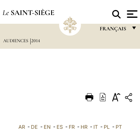
Le
SAINT-SIÈGE
FRANÇAIS
AUDIENCES
2014
FRANÇAIS
ENGLISH
ITALIANO
PORTUGUÊS
ESPAÑOL
DEUTSCH
POLSKI
العربيّة
AR
-
DE
-
EN
-
ES
-
FR
-
HR
-
IT
-
PL
-
PT
中文