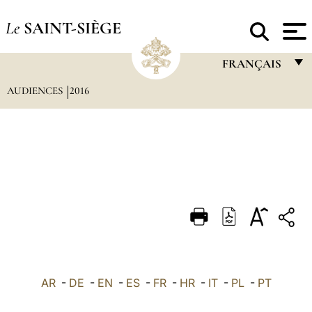
Le
SAINT-SIÈGE
FRANÇAIS
AUDIENCES
2016
FRANÇAIS
ENGLISH
ITALIANO
PORTUGUÊS
ESPAÑOL
DEUTSCH
POLSKI
العربيّة
AR
-
DE
-
EN
-
ES
-
FR
-
HR
-
IT
-
PL
-
PT
中文