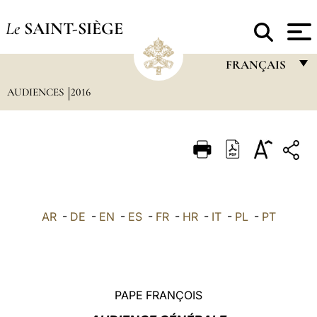
Le
SAINT-SIÈGE
FRANÇAIS
AUDIENCES
2016
FRANÇAIS
ENGLISH
ITALIANO
PORTUGUÊS
ESPAÑOL
AR
-
DE
-
EN
-
ES
-
FR
-
HR
-
IT
-
PL
-
PT
DEUTSCH
POLSKI
العربيّة
PAPE FRANÇOIS
中文