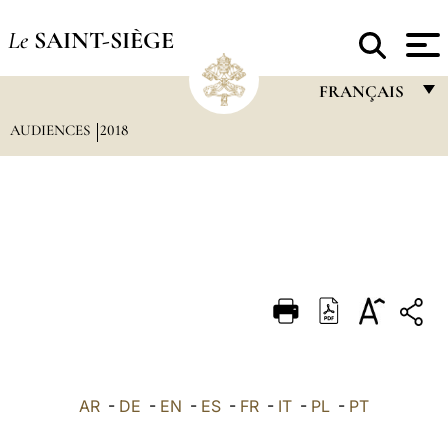
Le
SAINT-SIÈGE
FRANÇAIS
AUDIENCES
2018
FRANÇAIS
ENGLISH
ITALIANO
PORTUGUÊS
ESPAÑOL
DEUTSCH
POLSKI
العربيّة
AR
-
DE
-
EN
-
ES
-
FR
-
IT
-
PL
-
PT
中文