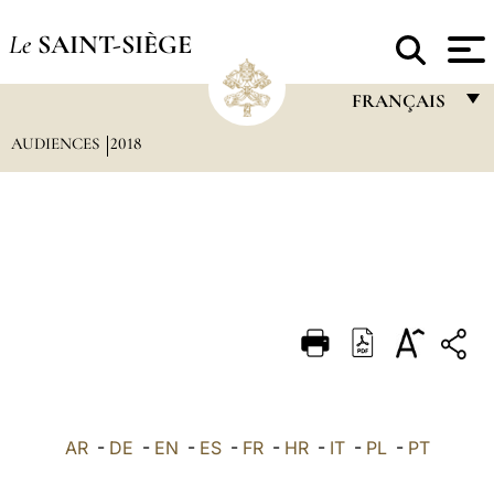
Le
SAINT-SIÈGE
FRANÇAIS
AUDIENCES
2018
FRANÇAIS
ENGLISH
ITALIANO
PORTUGUÊS
ESPAÑOL
DEUTSCH
POLSKI
العربيّة
AR
-
DE
-
EN
-
ES
-
FR
-
HR
-
IT
-
PL
-
PT
中文