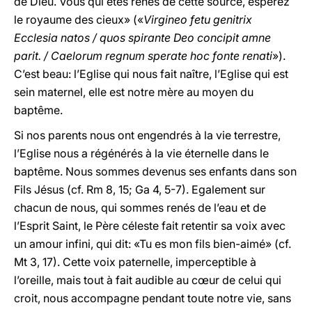
de Dieu. Vous qui êtes renés de cette source, espérez
le royaume des cieux» («
Virgineo fetu genitrix
Ecclesia natos / quos spirante Deo concipit amne
parit. / Caelorum regnum sperate hoc fonte renati
»).
C’est beau: l’Eglise qui nous fait naître, l’Eglise qui est
sein maternel, elle est notre mère au moyen du
baptême.
Si nos parents nous ont engendrés à la vie terrestre,
l’Eglise nous a régénérés à la vie éternelle dans le
baptême. Nous sommes devenus ses enfants dans son
Fils Jésus (cf. Rm 8, 15; Ga 4, 5-7). Egalement sur
chacun de nous, qui sommes renés de l’eau et de
l’Esprit Saint, le Père céleste fait retentir sa voix avec
un amour infini, qui dit: «Tu es mon fils bien-aimé» (cf.
Mt 3, 17). Cette voix paternelle, imperceptible à
l’oreille, mais tout à fait audible au cœur de celui qui
croit, nous accompagne pendant toute notre vie, sans