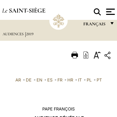
Le
SAINT-SIÈGE
FRANÇAIS
AUDIENCES
2019
FRANÇAIS
ENGLISH
ITALIANO
PORTUGUÊS
ESPAÑOL
AR
-
DE
-
EN
-
ES
-
FR
-
HR
-
IT
-
PL
-
PT
DEUTSCH
POLSKI
العربيّة
PAPE FRANÇOIS
中文