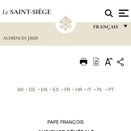
Le
SAINT-SIÈGE
FRANÇAIS
AUDIENCES
2020
FRANÇAIS
ENGLISH
ITALIANO
PORTUGUÊS
ESPAÑOL
AR
-
DE
-
EN
-
ES
-
FR
-
HR
-
IT
-
PL
-
PT
DEUTSCH
POLSKI
العربيّة
PAPE FRANÇOIS
中文