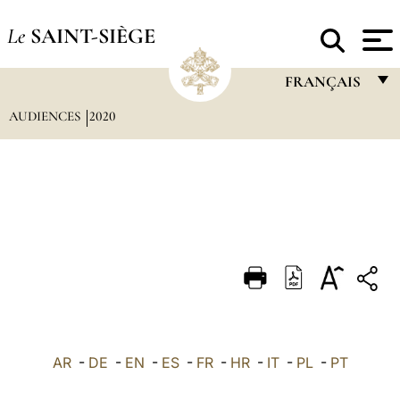
Le
SAINT-SIÈGE
FRANÇAIS
AUDIENCES
2020
FRANÇAIS
ENGLISH
ITALIANO
PORTUGUÊS
ESPAÑOL
DEUTSCH
POLSKI
العربيّة
AR
-
DE
-
EN
-
ES
-
FR
-
HR
-
IT
-
PL
-
PT
中文