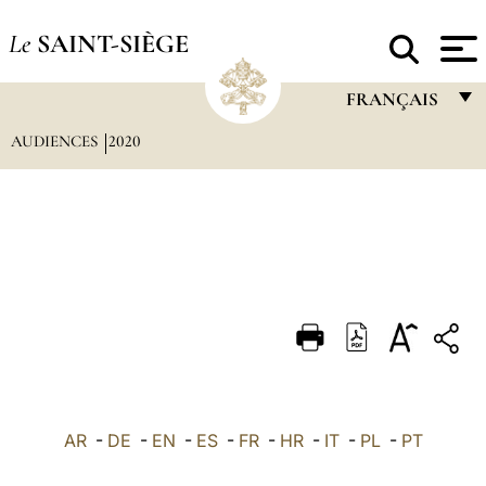
Le
SAINT-SIÈGE
FRANÇAIS
AUDIENCES
2020
FRANÇAIS
ENGLISH
ITALIANO
PORTUGUÊS
ESPAÑOL
DEUTSCH
POLSKI
العربيّة
AR
-
DE
-
EN
-
ES
-
FR
-
HR
-
IT
-
PL
-
PT
中文