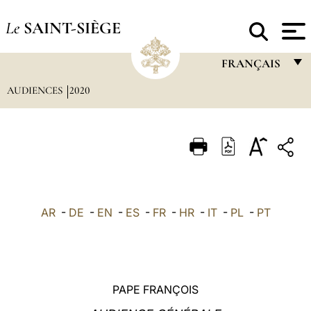
Le
SAINT-SIÈGE
FRANÇAIS
AUDIENCES
2020
FRANÇAIS
ENGLISH
ITALIANO
PORTUGUÊS
ESPAÑOL
AR
-
DE
-
EN
-
ES
-
FR
-
HR
-
IT
-
PL
-
PT
DEUTSCH
POLSKI
العربيّة
PAPE FRANÇOIS
中文