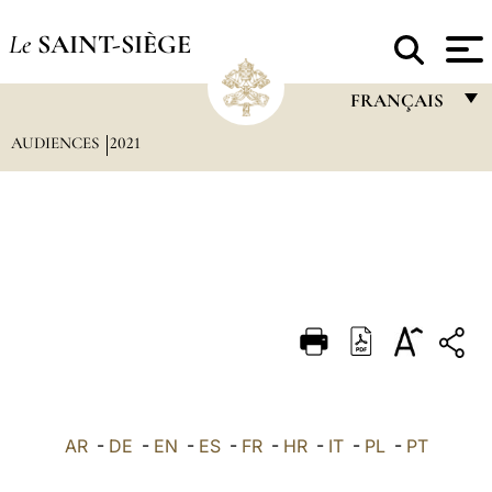
Le
SAINT-SIÈGE
FRANÇAIS
AUDIENCES
2021
FRANÇAIS
ENGLISH
ITALIANO
PORTUGUÊS
ESPAÑOL
DEUTSCH
POLSKI
العربيّة
AR
-
DE
-
EN
-
ES
-
FR
-
HR
-
IT
-
PL
-
PT
中文