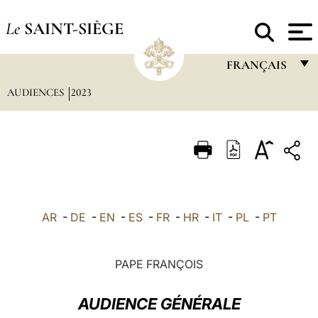
Le
SAINT-SIÈGE
FRANÇAIS
AUDIENCES
2023
FRANÇAIS
ENGLISH
ITALIANO
PORTUGUÊS
ESPAÑOL
AR
-
DE
-
EN
-
ES
-
FR
-
HR
-
IT
-
PL
-
PT
DEUTSCH
POLSKI
PAPE FRANÇOIS
العربيّة
AUDIENCE GÉNÉRALE
中文