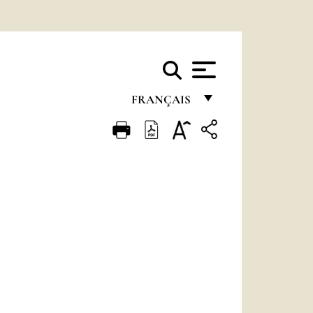
FRANÇAIS
FRANÇAIS
ENGLISH
ITALIANO
PORTUGUÊS
ESPAÑOL
DEUTSCH
POLSKI