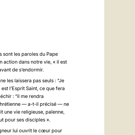
العربيّة
中文
LATINE
es sont les paroles du Pape
 action dans notre vie, « il est
avant de s’endormir.
e les laissera pas seuls : “Je
est l’Esprit Saint, ce que fera
échir : “il me rendra
chrétienne — a-t-il précisé — ne
t une vie religieuse, païenne,
ut pour ses disciples ».
gneur lui ouvrit le cœur pour