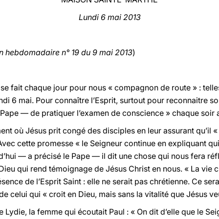
Lundi 6 mai 2013
on hebdomadaire n° 19 du 9 mai 2013
)
ui se fait chaque jour pour nous « compagnon de route » : tell
di 6 mai. Pour connaître l’Esprit, surtout pour reconnaitre son
u Pape — de pratiquer l’examen de conscience » chaque soir 
t où Jésus prit congé des disciples en leur assurant qu’il « n
 Avec cette promesse « le Seigneur continue en expliquant qui 
rd’hui — a précisé le Pape — il dit une chose qui nous fera réfl
 Dieu qui rend témoignage de Jésus Christ en nous. « La vie 
nce de l’Esprit Saint : elle ne serait pas chrétienne. Ce serai
 celui qui « croit en Dieu, mais sans la vitalité que Jésus ve
Lydie, la femme qui écoutait Paul : « On dit d’elle que le Sei