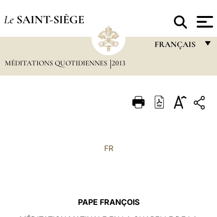
Le
SAINT-SIÈGE
FRANÇAIS
MÉDITATIONS QUOTIDIENNES
2013
FRANÇAIS
ENGLISH
ITALIANO
PORTUGUÊS
ESPAÑOL
FR
DEUTSCH
POLSKI
العربيّة
PAPE FRANÇOIS
中文