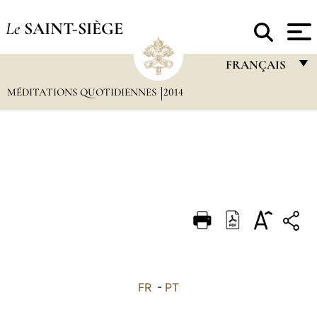
Le
SAINT-SIÈGE
FRANÇAIS
MÉDITATIONS QUOTIDIENNES
2014
FRANÇAIS
ENGLISH
ITALIANO
PORTUGUÊS
ESPAÑOL
DEUTSCH
POLSKI
العربيّة
FR
-
PT
中文