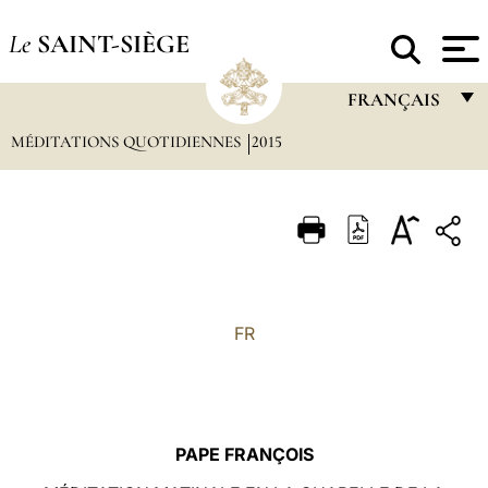
Le
SAINT-SIÈGE
FRANÇAIS
MÉDITATIONS QUOTIDIENNES
2015
FRANÇAIS
ENGLISH
ITALIANO
PORTUGUÊS
ESPAÑOL
FR
DEUTSCH
POLSKI
العربيّة
PAPE FRANÇOIS
中文