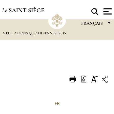
Le
SAINT-SIÈGE
FRANÇAIS
MÉDITATIONS QUOTIDIENNES
2015
FRANÇAIS
ENGLISH
ITALIANO
PORTUGUÊS
ESPAÑOL
DEUTSCH
POLSKI
العربيّة
FR
中文