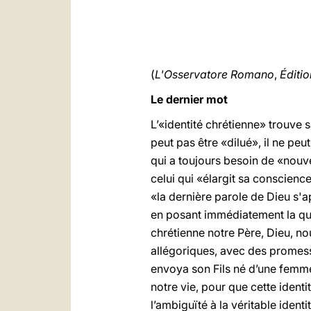
(
L'Osservatore Romano
,
Éditi
Le dernier mot
L’«identité chrétienne» trouve 
peut pas être «dilué», il ne peu
qui a toujours besoin de «nouvea
celui qui «élargit sa conscience
«la dernière parole de Dieu s'ap
en posant immédiatement la ques
chrétienne notre Père, Dieu, nou
allégoriques, avec des promesse
envoya son Fils né d’une femme
notre vie, pour que cette ident
l’ambiguïté à la véritable ident