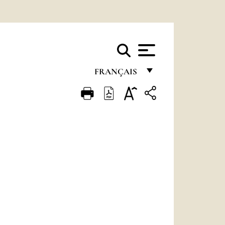
FRANÇAIS
FRANÇAIS
ENGLISH
ITALIANO
PORTUGUÊS
ESPAÑOL
DEUTSCH
POLSKI