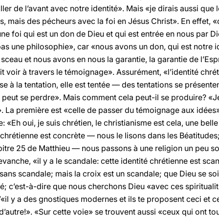
ler de l’avant avec notre identité». Mais «je dirais aussi que 
 mais des pécheurs avec la foi en Jésus Christ». En effet, «
ne foi qui est un don de Dieu et qui est entrée en nous par
as une philosophie», car «nous avons un don, qui est notre i
ceau et nous avons en nous la garantie, la garantie de l’Espr
 fait voir à travers le témoignage». Assurément, «l’identité c
 à la tentation, elle est tentée — des tentations se présenten
 et peut se perdre». Mais comment cela peut-il se produire? «J
 La première est «celle de passer du témoignage aux idées», 
h oui, je suis chrétien, le christianisme est cela, une belle 
é chrétienne est concrète — nous le lisons dans les Béatitudes
tre 25 de Matthieu — nous passons à une religion un peu soft,
evanche, «il y a le scandale: cette identité chrétienne est s
, sans scandale; mais la croix est un scandale; que Dieu se so
té; c’est-à-dire que nous cherchons Dieu «avec ces spirituali
’«il y a des gnostiques modernes et ils te proposent ceci et c
s d’autre!». «Sur cette voie» se trouvent aussi «ceux qui ont 