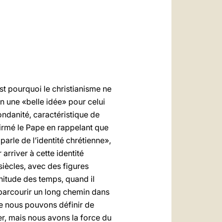
العربيّة
中文
LATINE
st pourquoi le christianisme ne
en une «belle idée» pour celui
ondanité, caractéristique de
affirmé le Pape en rappelant que
parle de l’identité chrétienne»,
arriver à cette identité
 siècles, avec des figures
nitude des temps, quand il
 parcourir un long chemin dans
ue nous pouvons définir de
mber, mais nous avons la force du