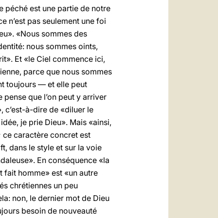
le péché est une partie de notre
ce n’est pas seulement une foi
 Dieu». «Nous sommes des
dentité: nous sommes oints,
it». Et «le Ciel commence ici,
hrétienne, parce que nous sommes
t toujours — et elle peut
e pense que l’on peut y arriver
c’est-à-dire de «diluer le
idée, je prie Dieu». Mais «ainsi,
; ce caractère concret est
 dans le style et sur la voie
candaleuse». En conséquence «la
it fait homme» est «un autre
tés chrétiennes un peu
ela: non, le dernier mot de Dieu
toujours besoin de nouveauté