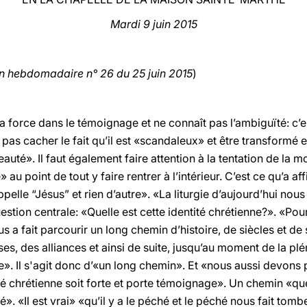
Mardi 9 juin 2015
on hebdomadaire n° 26 du 25 juin 2015
)
sa force dans le témoignage et ne connaît pas l’ambiguïté: c’e
t pas cacher le fait qu’il est «scandaleux» et être transformé 
uté». Il faut également faire attention à la tentation de la m
» au point de tout y faire rentrer à l’intérieur. C’est ce qu’a 
pelle “Jésus” et rien d’autre». «La liturgie d’aujourd’hui nous 
tion centrale: «Quelle est cette identité chrétienne?». «Pour 
s a fait parcourir un long chemin d’histoire, de siècles et de
s, des alliances et ainsi de suite, jusqu’au moment de la plé
». Il s'agit donc d’«un long chemin». Et «nous aussi devons
ité chrétienne soit forte et porte témoignage». Un chemin «q
ité». «Il est vrai» «qu’il y a le péché et le péché nous fait to