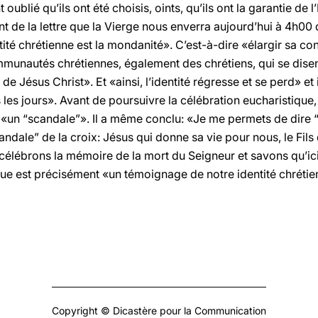
t oublié qu’ils ont été choisis, oints, qu’ils ont la garantie de 
nt de la lettre que la Vierge nous enverra aujourd’hui à 4h00 
tité chrétienne est la mondanité». C’est-à-dire «élargir sa co
unautés chrétiennes, également des chrétiens, qui se disen
e Jésus Christ». Et «ainsi, l’identité régresse et se perd» et
es jours». Avant de poursuivre la célébration eucharistique
st «un “scandale”». Il a même conclu: «Je me permets de dire
ndale” de la croix: Jésus qui donne sa vie pour nous, le Fils 
célébrons la mémoire de la mort du Seigneur et savons qu’ic
ique est précisément «un témoignage de notre identité chrétie
Copyright © Dicastère pour la Communication