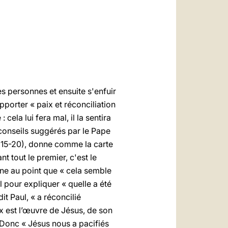
العربيّة
中文
LATINE
s personnes et ensuite s'enfuir
apporter « paix et réconciliation
cela lui fera mal, il la sentira
 conseils suggérés par le Pape
1, 15-20), donne comme la carte
nt tout le premier, c'est le
ligne au point que « cela semble
l pour expliquer « quelle a été
it Paul, « a réconcilié
aix est l’œuvre de Jésus, de son
». Donc « Jésus nous a pacifiés