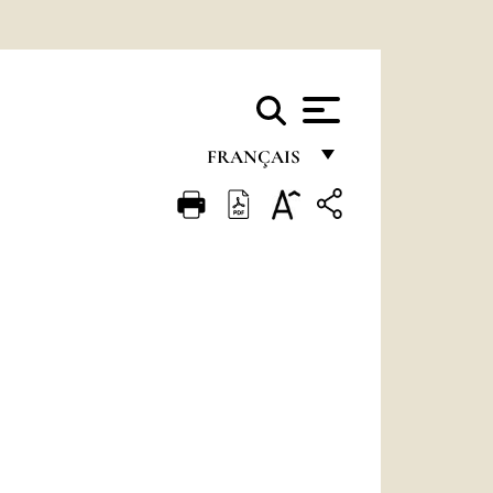
FRANÇAIS
FRANÇAIS
ENGLISH
ITALIANO
PORTUGUÊS
ESPAÑOL
DEUTSCH
POLSKI