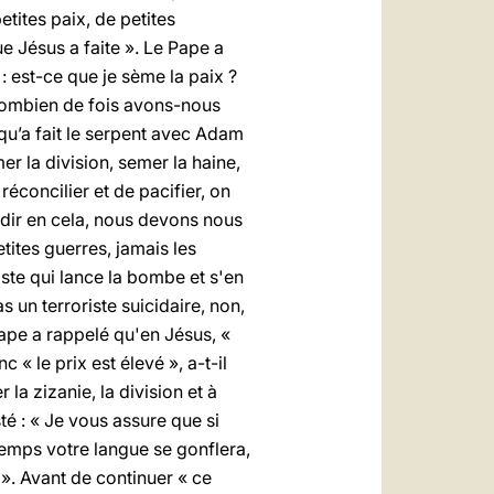
etites paix, de petites
e Jésus a faite ». Le Pape a
 est-ce que je sème la paix ?
« Combien de fois avons-nous
 qu’a fait le serpent avec Adam
mer la division, semer la haine,
réconcilier et de pacifier, on
andir en cela, nous devons nous
etites guerres, jamais les
ste qui lance la bombe et s'en
pas un terroriste suicidaire, non,
e Pape a rappelé qu'en Jésus, «
 « le prix est élevé », a-t-il
la zizanie, la division et à
isté : « Je vous assure que si
temps votre langue se gonflera,
! ». Avant de continuer « ce