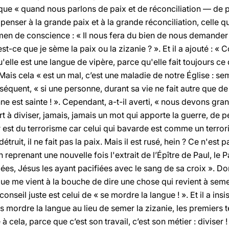
n que « quand nous parlons de paix et de réconciliation — de p
enser à la grande paix et à la grande réconciliation, celle qu
en de conscience : « Il nous fera du bien de nous demander :
t-ce que je sème la paix ou la zizanie ? ». Et il a ajouté : 
elle est une langue de vipère, parce qu'elle fait toujours ce
. Mais cela « est un mal, c’est une maladie de notre Église : se
équent, « si une personne, durant sa vie ne fait autre que de 
nne est sainte ! ». Cependant, a-t-il averti, « nous devons gr
rt à diviser, jamais, jamais un mot qui apporte la guerre, de p
est du terrorisme car celui qui bavarde est comme un terrori
 détruit, il ne fait pas la paix. Mais il est rusé, hein ? Ce n'est 
 En reprenant une nouvelle fois l'extrait de l’Épître de Paul, l
ées, Jésus les ayant pacifiées avec le sang de sa croix ». Donc
que me vient à la bouche de dire une chose qui revient à semer 
conseil juste est celui de « se mordre la langue ! ». Et il a ins
s mordre la langue au lieu de semer la zizanie, les premiers 
à cela, parce que c’est son travail, c’est son métier : diviser 