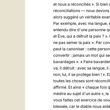
et nous a réconciliés ». Si bie
réconciliations — nous devons p
alors suggéré un véritable exam
Par exemple, avec ma langue, es
entendu dire d'une personne qu'
et Ève, qui a détruit la paix ? »
ne pas semer la paix ». Par cons
peut la canoniser : cette perso
convertir : jamais un mot qui se
bavardages ». « Faire bavarder 
va, il détruit : avec sa langue, il
non, lui, il se protège bien ! ».
toutes les choses sont réconcili
affirmé. Et ainsi « chaque fois 
médire au sujet d'un autre », le 
vous faites cet exercice de vou
blessée, car le diable nous aide 