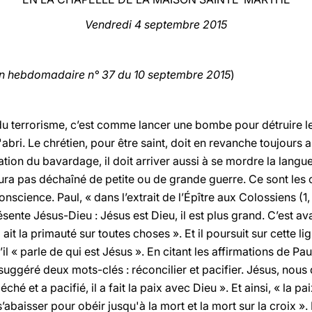
Vendredi 4 septembre 2015
on hebdomadaire n° 37 du 10 septembre 2015
)
du terrorisme, c’est comme lancer une bombe pour détruire le
'abri. Le chrétien, pour être saint, doit en revanche toujours 
tion du bavardage, il doit arriver aussi à se mordre la langue : 
aura pas déchaîné de petite ou de grande guerre. Ce sont les
science. Paul, « dans l’extrait de l’Épître aux Colossiens (
ésente Jésus-Dieu : Jésus est Dieu, il est plus grand. C’est ava
l ait la primauté sur toutes choses ». Et il poursuit sur cette 
il « parle de qui est Jésus ». En citant les affirmations de Pau
uggéré deux mots-clés : réconcilier et pacifier. Jésus, nous d
hé et a pacifié, il a fait la paix avec Dieu ». Et ainsi, « la p
 s’abaisser pour obéir jusqu'à la mort et la mort sur la croix 